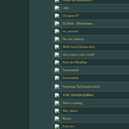
Inside the area(demo)
-elle-
Oxygene IV
Dj.Slink - Мобильник
on_success!
No rain (demo)
Hella Good (house mix)
Aeys open a new world
Fack the PAraDise
Surrounded
Surrounded
Серенада Трубадура (mix)
Я НЕ ШМАКОДЯВКА
Beat is coming
Mix_dance
Rezon
Lost two