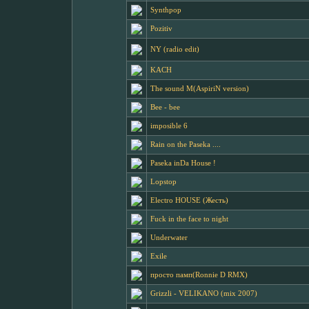
Synthpop
Pozitiv
NY (radio edit)
KACH
The sound M(AspiriN version)
Bee - bee
imposible 6
Rain on the Paseka ....
Paseka inDa House !
Lopstop
Electro HOUSE (Жесть)
Fuck in the face to night
Underwater
Exile
просто памп(Ronnie D RMX)
Grizzli - VELIKANO (mix 2007)