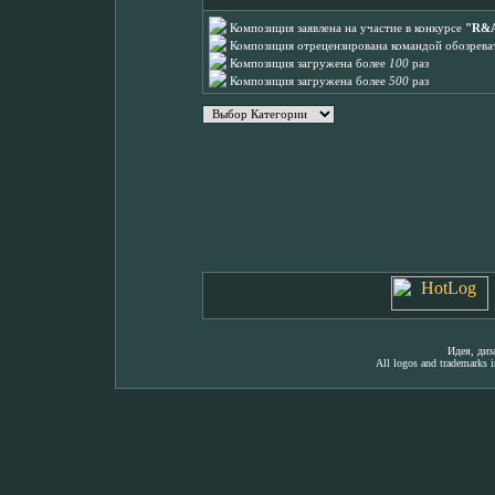
Композиция заявлена на участие в конкурсе
"R&A
Композиция отрецензирована командой обозреват
Композиция загружена более
100
раз
Композиция загружена более
500
раз
Идея, ди
All logos and trademarks in