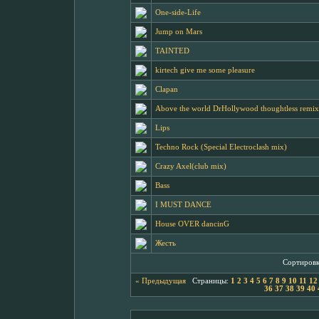
One-side-Life
Jump on Mars
TAINTED
kirtech give me some pleasure
Clapan
Above the world DrHollywood thoughtless remix
Lips
Techno Rock (Special Electroclash mix)
Crazy Axel(club mix)
Bass
I MUST DANCE
House OVER dancinG
Жесть
Сортировк
« Предыдущая
Страницы:
1
2
3
4
5
6
7
8
9
10
11
12
36
37
38
39
40