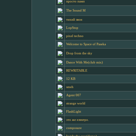
просто памп
The Sound M
тихий звон
LopStop
pixel techno
Welcome to Space of Paseka
Drop from the sky
Dance With Me(club mix)
REWRITABLE
12 KB
smeh
Agent 007
strange world
FlashLight
это же електро.
composure