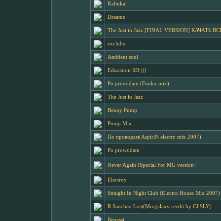
Kalinka
Dreams
The Just in Jazz [FINAL VERSION] КАЧАТЬ В
exclubs
Ambient soul
Education SD:)))
Po provodam (Funky mix)
The Just in Jazz
Benny Pump
Pump Mix
По проводам(AspiriN electro mix 2007)
Po prowodam
Never Again [Special For MG version]
Electroy
Straight In Night Club (Electro House Mix 2007)
R.Sanchez-Lost(Mixgalaxy reedit by CJ SLY)
Benassi