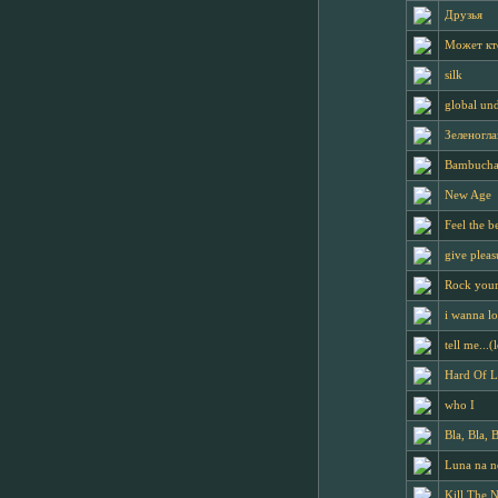
Друзья
Может кт
silk
global un
Зеленогла
Bambucha
New Age
Feel the b
give pleas
Rock your
i wanna l
tell me...
Hard Of 
who I
Bla, Bla,
Luna na 
Kill The 