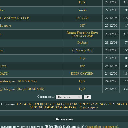
Dj X
27/12/06
6.
E-
Grin-G
27/12/06
9
No Good mix DJ CCCP
DJ CCCP
27/12/06
7.3
the spays
SIT
26/12/06
1
Roman Fluegel vs Steve
h
26/12/06
8.
Angello vs wads
Dj Axel
26/12/06
7
out
Cj Sponge Bob
26/12/06
5
Cny
25/12/06
0
 (sex)
eric
25/12/06
0
 GATE
DEEP OXYGEN
24/12/06
10
igy-No good (ВЕРСИЯ №2)
Dj X
24/12/06
1
igy-No good (Deep HOUSE MIX)
Dj X
24/12/06
3.7
Сортировка:
Страницы:
1
2
3
4
5
6
7
8
9
10
11
12
13
14
15
16
17
18
19
20
21
22
23
24
25
26
27
28
29
3
36
37
38
39
40
41
42
43
44
45
46
Следующая »
Обозначения
заявлена на участие в конкурсе
"R&A (Rock & Alternative)"
(
подробнее о конкурсе
).