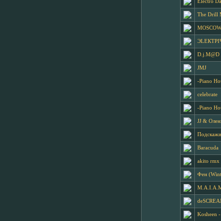
Electro D
The Drill
MOSCOW B
ЭLЕКTРI
D.j.M@D -
JMJ
-Piano Ho
celebrate
-Piano Ho
JJ & Олен
Подскажи
Baracuda
akito rmx
Фен (Wint
M.A.I.A.M
deSCREAM
Kosheen -