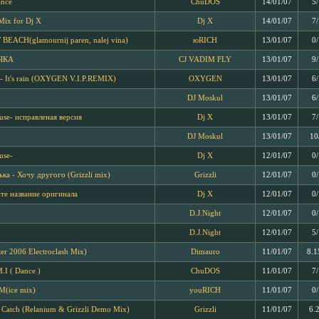
ance
ChuDOS
14/01/07
5
 Mix for Dj X
Dj X
14/01/07
7
EACH(glamournij paren, nalej vina)
юRICH
13/01/07
0
ЧКА
CJ VADIM FLY
13/01/07
9
 It's rain (OXYGEN V.I.P.REMIX)
OXYGEN
13/01/07
6
DJ Moskul
13/01/07
6
use- исправленая версия
Dj X
13/01/07
7
DJ Moskul
13/01/07
10
use-
Dj X
12/01/07
0
ька - Хочу другого (Grizzli mix)
Grizzli
12/01/07
0
те название оригинала
Dj X
12/01/07
0
D.J.Night
12/01/07
0
D.J.Night
12/01/07
5
er 2006 Electroclash Mix)
Dimauro
11/01/07
8.1
.I ( Dance )
ChuDOS
11/01/07
7
(ice mix)
youRICH
11/01/07
0
 Catch (Relanium & Grizzli Demo Mix)
Grizzli
11/01/07
6.