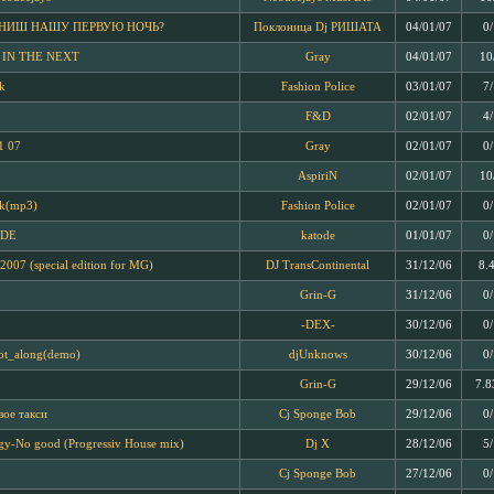
НИШ НАШУ ПЕРВУЮ НОЧЬ?
Поклоница Dj РИШАТА
04/01/07
0
 IN THE NEXT
Gray
04/01/07
10
k
Fashion Police
03/01/07
7
F&D
02/01/07
4
1 07
Gray
02/01/07
0
AspiriN
02/01/07
10
nk(mp3)
Fashion Police
02/01/07
0
DE
katode
01/01/07
0
2007 (special edition for MG)
DJ TransContinental
31/12/06
8.
Grin-G
31/12/06
0
-DEX-
30/12/06
0
ot_along(demo)
djUnknows
30/12/06
0
Grin-G
29/12/06
7.8
зое такси
Cj Sponge Bob
29/12/06
0
gy-No good (Progressiv House mix)
Dj X
28/12/06
5
Cj Sponge Bob
27/12/06
0