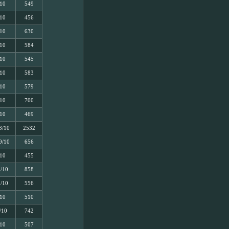
/10
549
/10
456
/10
630
/10
584
/10
545
/10
583
/10
579
/10
700
/10
469
3/10
2532
9/10
656
/10
455
5/10
858
5/10
556
/10
510
/10
742
/10
507