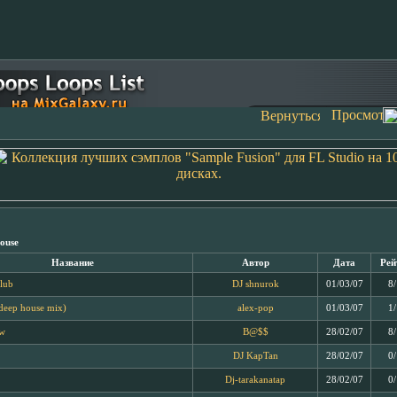
ouse
Название
Автор
Дата
Рей
club
DJ shnurok
01/03/07
8
deep house mix)
alex-pop
01/03/07
1
ow
B@$$
28/02/07
8
DJ KapTan
28/02/07
0
Dj-tarakanatap
28/02/07
0