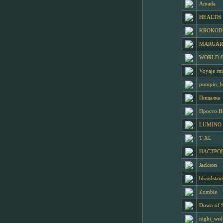
Amada
HEALTH
KROKODI
MARGARI
WORLD 
Voyaje r
pumpin_h
Пищалка
Просто H
LUMINO
T XL
HACTPOE
Jackson
bloodstai
Zombie
Down of 
night_wol