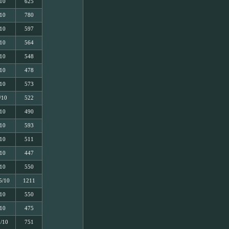
/10
625
/10
780
/10
597
/10
564
/10
548
/10
478
/10
573
/10
522
/10
490
/10
593
/10
511
/10
447
/10
550
5/10
1211
/10
550
/10
475
2/10
751