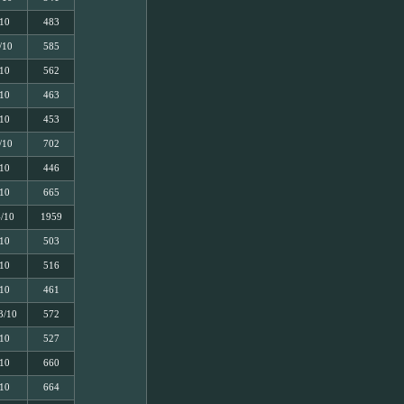
/10
483
/10
585
/10
562
/10
463
/10
453
/10
702
/10
446
/10
665
4/10
1959
/10
503
/10
516
/10
461
3/10
572
/10
527
/10
660
/10
664