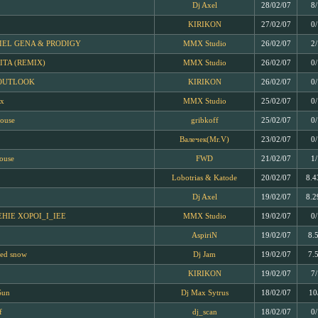
Dj Axel
28/02/07
8
KIRIKON
27/02/07
0
EL GENA & PRODIGY
MMX Studio
26/02/07
2
TA (REMIX)
MMX Studio
26/02/07
0
OUTLOOK
KIRIKON
26/02/07
0
mx
MMX Studio
25/02/07
0
ouse
gribkoff
25/02/07
0
Валечек(Mr.V)
23/02/07
0
ouse
FWD
21/02/07
1
Lobotrias & Katode
20/02/07
8.4
Dj Axel
19/02/07
8.2
HIE XOPOI_I_IEE
MMX Studio
19/02/07
0
AspiriN
19/02/07
8.
ned snow
Dj Jam
19/02/07
7.
KIRIKON
19/02/07
7
Sun
Dj Max Sytrus
18/02/07
10
f
dj_scan
18/02/07
0