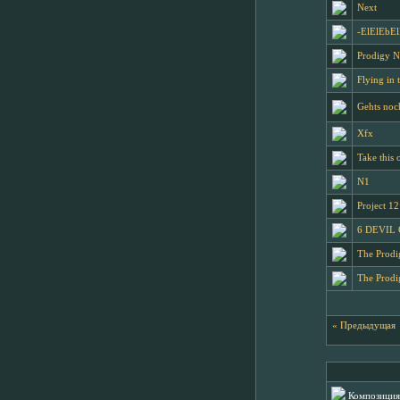
Next
-ElElEbEl
Prodigy 
Flying in 
Gehts noc
Xfx
Take this 
N1
Project 12
6 DEVIL
The Prod
The Prod
« Предыдущая
Композиция 