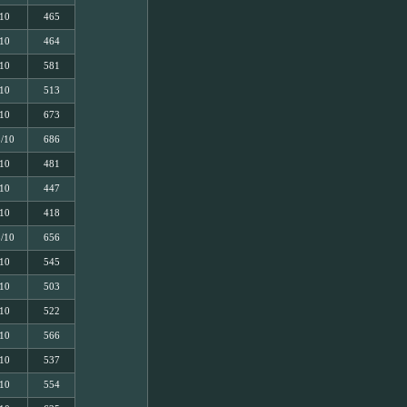
/10
465
/10
464
/10
581
/10
513
/10
673
5/10
686
/10
481
/10
447
/10
418
5/10
656
/10
545
/10
503
/10
522
/10
566
/10
537
/10
554