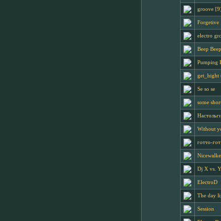
groove [9
Forgetive
electro gr
Beep Bee
Pumping 
get_hight 
Se so se
some shor
Настольг
Without yo
готто-гот
Nicewalke
Dj X vs. 
ElectroD
The day li
Session