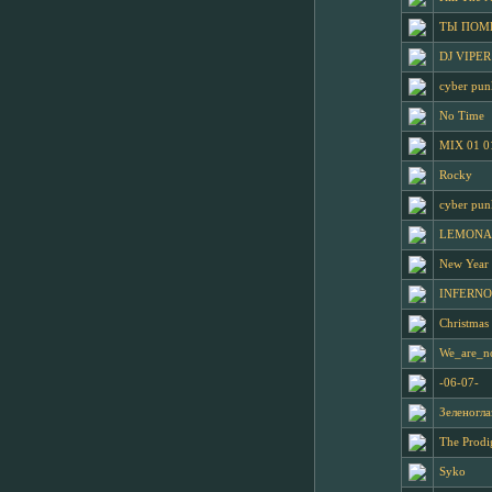
ТЫ ПОМ
DJ VIPER
cyber pun
No Time
MIX 01 0
Rocky
cyber pu
LEMONA
New Year 
INFERNO
Christmas
We_are_n
-06-07-
Зеленогла
The Prodi
Syko