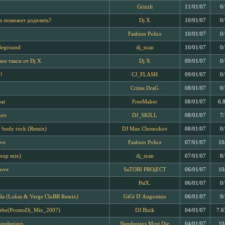
Grizzli
11/01/07
0
о поможет доделать?
Dj X
10/01/07
0
Fashion Police
10/01/07
0
deground
dj_scan
10/01/07
0
зое такси от Dj X
Dj X
09/01/07
0
!
CJ_FLASH
09/01/07
0
Crime.DraG
08/01/07
0
eat
FreeMaker
08/01/07
6.
ure
DJ_SKILL
08/01/07
7
 body rock (Remix)
DJ Max Chesnokov
08/01/07
0
ove
Fashion Police
07/01/07
10
(loop mix)
dj_scan
07/01/07
8
Love
SaTORI PROjECT
06/01/07
10
PsiX.
06/01/07
0
 Bla (Lukas & Verge CluBB Remix)
GiGi D' Augostino
06/01/07
9
nebe(PromoDj_Mix_2007)
DJ.Bizik
04/01/07
7.6
Neodeejays
Neodeejays Must Die
04/01/07
10