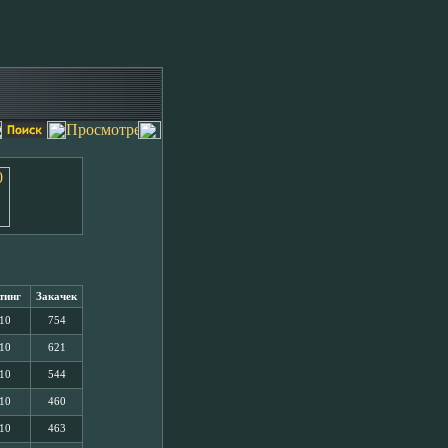
тинг
Закачек
/10
754
/10
621
/10
544
/10
460
/10
463