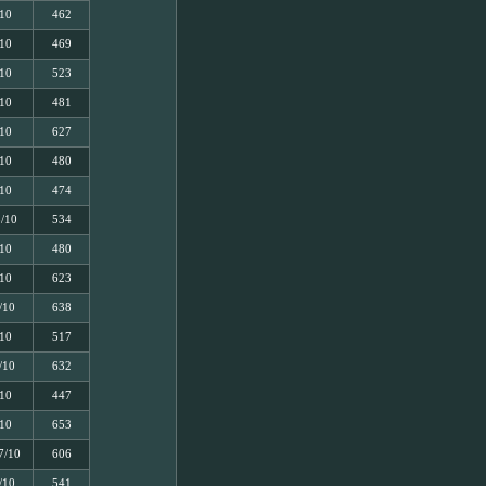
/10
462
/10
469
/10
523
/10
481
/10
627
/10
480
/10
474
8/10
534
/10
480
/10
623
/10
638
/10
517
/10
632
/10
447
/10
653
7/10
606
/10
541