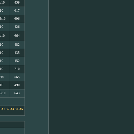
5/10
439
/10
617
8/10
696
/10
426
5/10
664
/10
482
/10
435
/10
452
/10
710
/10
565
/10
490
5/10
643
0
31
32
33
34
35