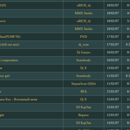
)!(9]
uRICH_dj
18/02/07
0
MMX Studio
18/02/07
4
oove
uRICH_dj
18/02/07
5
p
MMX Studio
18/02/07
0
Bass(PUMP IN)
FWD
17/02/07
0
(chill out mix)
dj_scan
17/02/07
9.
Dj Ganjus
16/02/07
0
t composition
Somebody
16/02/07
0
ия
Dj X
15/02/07
0
ur girl
Somebody
11/02/07
8.
StepanScan (DjSt)
11/02/07
8
r
RVA
15/01/07
6
Yana Key - Вспоминай меня
Dj X
15/01/07
1
DJ KapTan
15/01/07
0
ght
Beginer
15/01/07
0
DJ KapTan
14/01/07
8