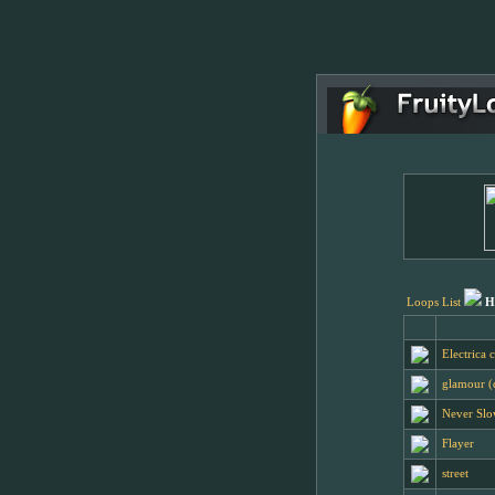
Loops List
H
Electrica 
glamour (
Never Sl
Flayer
street