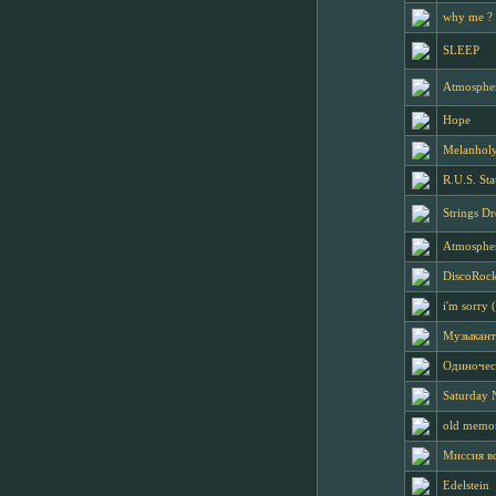
why me ?
SLEEP
Atmospher
Hope
Melanhol
R.U.S. Sta
Strings D
Atmosphe
DiscoRoc
i'm sorry 
Музыкант
Одиночес
Saturday 
old memo
Миссия в
Edelstein