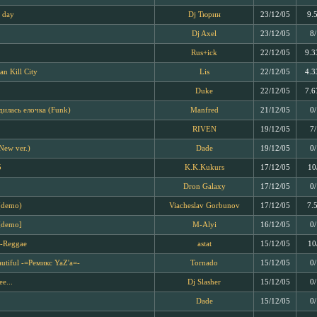
e day
Dj Тюрин
23/12/05
9.
Dj Axel
23/12/05
8
Rus+ick
22/12/05
9.3
n Kill City
Lis
22/12/05
4.3
Duke
22/12/05
7.6
дилась елочка (Funk)
Manfred
21/12/05
0
RIVEN
19/12/05
7
New ver.)
Dade
19/12/05
0
5
K.K.Kukurs
17/12/05
10
Dron Galaxy
17/12/05
0
(demo)
Viacheslav Gorbunov
17/12/05
7.
[demo]
M-Alyi
16/12/05
0
b-Reggae
astat
15/12/05
10
autiful -=Ремикс YaZ'а=-
Tornado
15/12/05
0
ee...
Dj Slasher
15/12/05
0
Dade
15/12/05
0