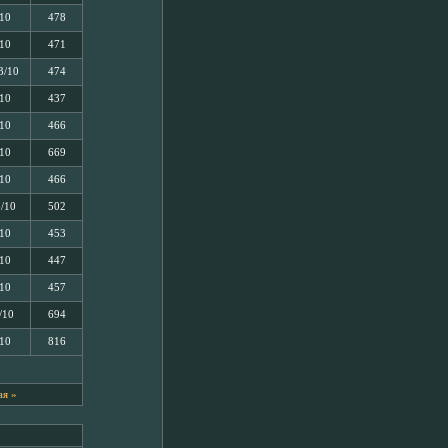
/10
478
/10
471
3/10
474
/10
437
/10
466
/10
669
/10
466
5/10
502
/10
453
/10
447
/10
457
/10
694
/10
816
я »