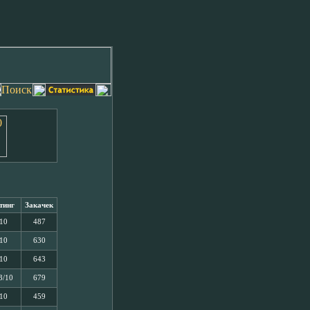
тинг
Закачек
/10
487
/10
630
/10
643
3/10
679
/10
459