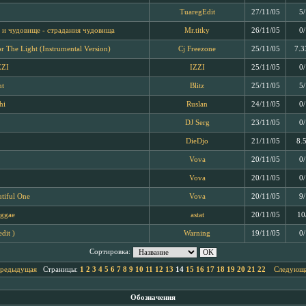
TuaregEdit
27/11/05
5
 и чудовище - страдания чудовища
Mr.titky
26/11/05
0
r The Light (Instrumental Version)
Cj Freezone
25/11/05
7.3
ZZI
IZZI
25/11/05
0
nt
Blitz
25/11/05
5
hi
Ruslan
24/11/05
0
DJ Serg
23/11/05
0
DieDjo
21/11/05
8.
Vova
20/11/05
0
Vova
20/11/05
0
tiful One
Vova
20/11/05
9
eggae
astat
20/11/05
10
edit )
Warning
19/11/05
0
Сортировка:
Предыдущая
Страницы:
1
2
3
4
5
6
7
8
9
10
11
12
13
14
15
16
17
18
19
20
21
22
Следующа
Обозначения