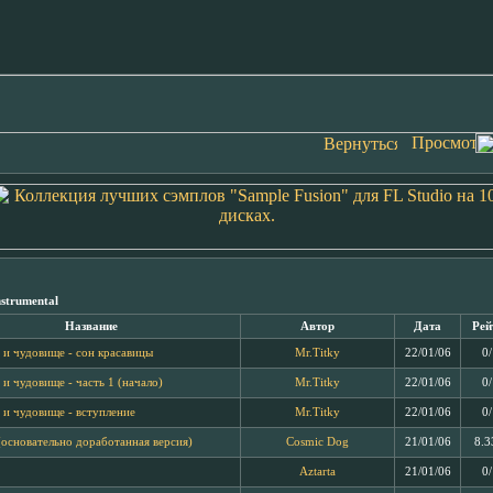
nstrumental
Название
Автор
Дата
Рей
 и чудовище - сон красавицы
Mr.Titky
22/01/06
0
 и чудовище - часть 1 (начало)
Mr.Titky
22/01/06
0
 и чудовище - вступление
Mr.Titky
22/01/06
0
(основательно доработанная версия)
Cosmic Dog
21/01/06
8.3
Aztarta
21/01/06
0