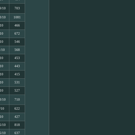
9/10
703
3/10
1081
/10
466
/10
672
/10
546
8/10
568
/10
453
/10
443
/10
415
/10
531
/10
527
8/10
710
/10
622
/10
427
5/10
818
5/10
637