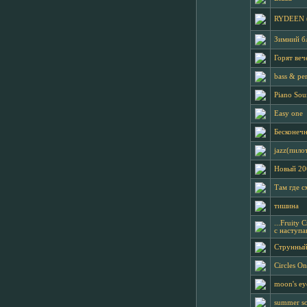
RYDEEN ( 
Зимний бл
Горят веч
bass & pe
Piano So
Easy one
Бесконеч
jazz(пило
Новый 20
Там где с
тишина
...Fruity 
с наступ
Струнный
Circles O
moon's ey
summer s