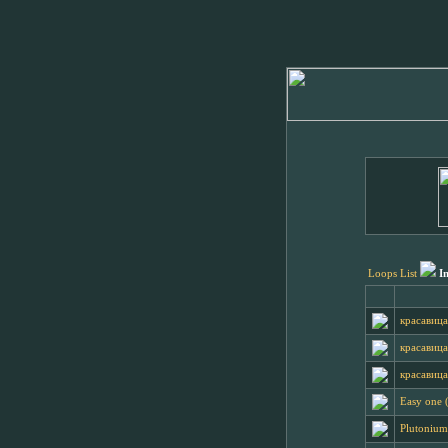
Loops List
I
красавица
красавица
красавица
Easy one 
Plutonium