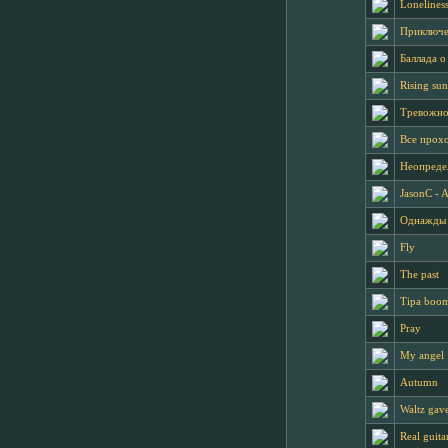
Lonelines
Приключ
Баллада о
Rising sun
Тревожное
Все прохо
Неопреде
JasonC - 
Однажды 
Fly
The past
Tipa boo
Pray
My angel
Autumn
Waltz gav
Real guit