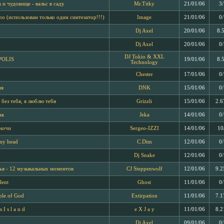
 и чудовище - вальс в саду
Mr.Titky
21/01/06
3
no (использован только один синтезатор!!!)
Image
21/01/06
0
Dj Axel
20/01/06
8.
Dj Axel
20/01/06
0
DJ Tokio & XXL
POLIS
19/01/06
8.
Technology
Chester
17/01/06
0
ия
DNK
15/01/06
0
 без тебя, я люблю тебя
Grizzli
15/01/06
2.6
ак
Jeka
14/01/06
0
ночи
Sergeo-IZZI
14/01/06
10
my head
C.Dim
12/01/06
0
Dj Snake
12/01/06
0
ья - 12 музыкальных моментов
CJ Steppenwolf
12/01/06
9.2
lent
Ghost
11/01/06
0
le of God
Extirpation
11/01/06
7.1
s I s l a n d
e X J a y
11/01/06
8.2
Dj Axel
09/01/06
0