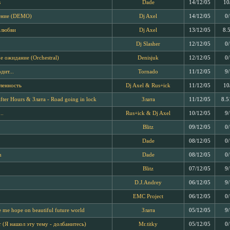
s
Dade
14/12/05
10
ение (DEMO)
Dj Axel
14/12/05
0
 любви
Dj Axel
13/12/05
8.
Dj Slasher
12/12/05
0
 ожидание (Orchestral)
Denisjuk
12/12/05
0
дит...
Tornado
11/12/05
9
ленность
Dj Axel & Rus+ick
11/12/05
10
After Hours & Злата - Road going in lock
Злата
11/12/05
8.5
..
Rus+ick & Dj Axel
10/12/05
9
Blitz
09/12/05
0
Dade
08/12/05
0
m
Dade
08/12/05
0
Blitz
07/12/05
9
D.J.Andrey
06/12/05
9
EMC Project
06/12/05
0
e me hope on beautiful future world
Злата
05/12/05
9
ar (Я нашол эту тему - долбанитесь)
Mr.titky
05/12/05
0