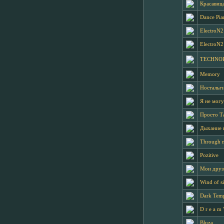
Красавица
Dance Pia
ElectroN2
ElectroN2
TECHNO
Memory
Ностальг
Я не могу
Просто Т
Дыхание 
Through 
Pozitive
Мои друз
Wind of si
Dark Temp
D r e a m '
Bluza