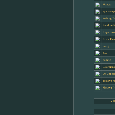
Жажда
красавица
Waiting Fo
RandomI
Experime
Krick Dus
morg
You
Sailing
Guardians
Of Unbeau
positive r
Molitva ( 
« 