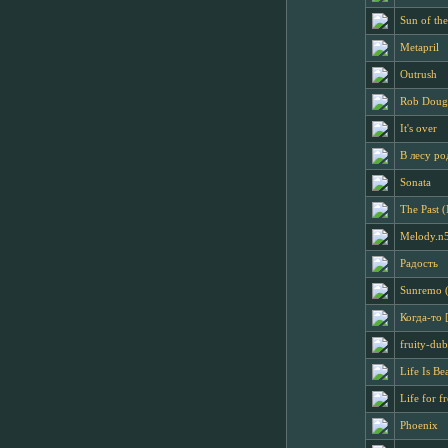
Sun of th
Metapril
Outrush
Rob Douga
It's over
В лесу ро
Sonata
The Past (
Melody.n
Радость
Sunremo 
Когда-то 
fruity-du
Life Is Be
Life for fr
Phoenix