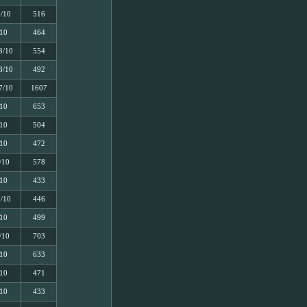
5/10
516
/10
464
3/10
554
3/10
492
7/10
1607
/10
653
/10
504
/10
472
/10
578
/10
433
5/10
446
/10
499
/10
703
/10
633
/10
471
/10
433