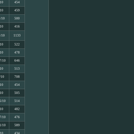
/10
454
/10
459
5/10
500
/10
416
5/10
1133
/10
522
/10
478
7/10
646
/10
513
/10
708
/10
454
/10
505
5/10
514
/10
482
7/10
476
1/10
589
/10
434