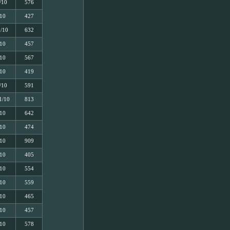
/10
576
/10
427
5/10
632
/10
457
/10
567
/10
419
/10
591
1/10
813
/10
642
/10
474
/10
909
/10
405
/10
554
/10
559
/10
465
/10
457
/10
578