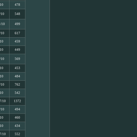
/10
478
/10
548
5/10
499
/10
617
/10
459
/10
449
/10
569
/10
453
/10
484
/10
762
/10
542
7/10
1372
/10
494
/10
460
/10
434
7/10
552