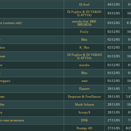
Dj Axel
04/12/05
0
Dj Foglive & DJ VARAN
03/12/05
10
(LATVIA)
muraha feat. BHE
e (outtime edit)
03/12/05
8.
BPEMEHi
Foz2y
02/12/05
10
y
Blitz
02/12/05
9
tion
K_'Rus
02/12/05
5
DJ Foglive & DJ VARAN
ream
01/12/05
10
(LATVIA)
re
muraha
01/12/05
0
k
Blitz
01/12/05
0
(reggae)
astat
01/12/05
10
Паштет
29/11/05
7
тво
Desperate & FreeDancer
29/11/05
5.8
Nite
Marth Scharm
28/11/05
10
ry
ScorpyX
28/11/05
0
се-таки возможна
DNK
27/11/05
7
Prestige 4D
27/11/05
8.0