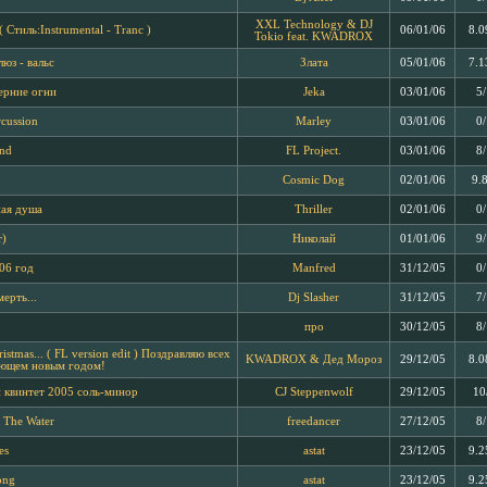
XXL Technology & DJ
Стиль:Instrumental - Tranc )
06/01/06
8.0
Tokio feat. KWADROX
юз - вальс
Злата
05/01/06
7.1
ерние огни
Jeka
03/01/06
5
rcussion
Marley
03/01/06
0
und
FL Project.
03/01/06
8
Cosmic Dog
02/01/06
9.
ная душа
Thriller
02/01/06
0
т)
Николай
01/01/06
9
06 год
Manfred
31/12/05
0
мерть...
Dj Slasher
31/12/05
7
про
30/12/05
8
Cristmas... ( FL version edit ) Поздравляю всех
KWADROX & Дед Мороз
29/12/05
8.0
ающем новым годом!
 квинтет 2005 соль-минор
CJ Steppenwolf
29/12/05
10
n The Water
freedancer
27/12/05
8
es
astat
23/12/05
9.2
ong
astat
23/12/05
9.2