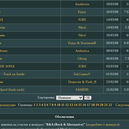
Anatheron
18/03/08
5
n
Enjoy
16/03/08
7.6
NA
IURII
14/03/08
4
озы
Nikol
14/03/08
5.
тынь
Nikol
10/03/08
6
а
Enjoy & SunrisestaR
09/03/08
6.8
 Dream
Antlantica
08/03/08
8
ие
Ciborg
06/03/08
7.
DE SOFIA
IURII
03/03/08
1
 - Track on Inside
GaLLiamoV
01/03/08
1
нь
Desperate & Flash_B
23/02/08
6
rlpool (funk-rock)
SASHON
21/02/08
5.0
Сортировка:
Предыдущая
Страницы:
1
2
3
4
5
6
7
8
9
10
11
12
13
14
15
16
17
18
19
20
21
22
Следующа
Обозначения
заявлена на участие в конкурсе
"R&A (Rock & Alternative)"
(
подробнее о конкурсе
).