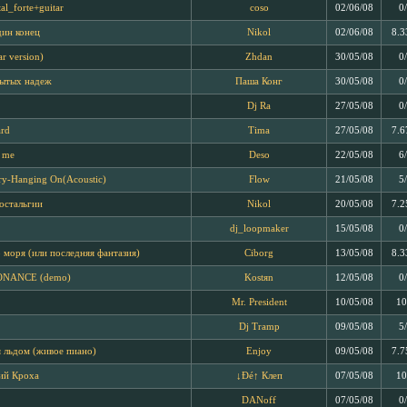
al_forte+guitar
coso
02/06/08
0
дин конец
Nikol
02/06/08
8.3
ar version)
Zhdan
30/05/08
0
бытых надеж
Паша Конг
30/05/08
0
Dj Ra
27/05/08
0
ard
Tima
27/05/08
7.6
t me
Deso
22/05/08
6
ry-Hanging On(Acoustic)
Flow
21/05/08
5
остальгии
Nikol
20/05/08
7.2
dj_loopmaker
15/05/08
0
 моря (или последняя фантазия)
Ciborg
13/05/08
8.3
ONANCE (demo)
Kostяn
12/05/08
0
Mr. President
10/05/08
10
Dj Tramp
09/05/08
5
 льдом (живое пиано)
Enjoy
09/05/08
7.7
ий Кроха
↓Ðé↑ Клеп
07/05/08
10
DANoff
07/05/08
0