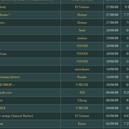
lody
El Volume
27/06/08
9.
 drums !
Demuz
27/06/08
7.7
ntro
Demuz
27/06/08
7
Steel
24/06/08
0
nimbus
23/06/08
1
VOVAN
20/06/08
1
боды
VOVAN
20/06/08
0
VOVAN
19/06/08
5
intoxikator
14/06/08
5
vening (demo)
Kostяn
14/06/08
9
D DROP---
V!RG!SE
10/06/08
0
with you-
-ED-
06/06/08
8.2
ие
Ciborg
06/06/08
8
ACE
V!RG!SE
04/06/08
0
 strings (Samuel Barber)
El Volume
03/06/08
6.6
вь
Enjoy
02/06/08
7.2