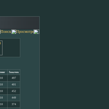
тинг
Закачек
/10
497
/10
401
/10
452
/10
449
/10
374