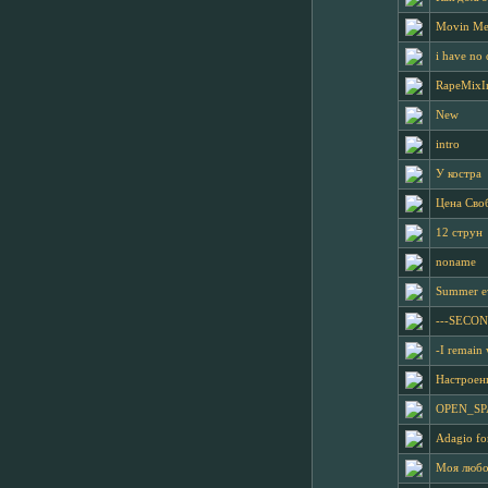
Movin Me
i have no
RapeMixI
New
intro
У костра
Цена Сво
12 струн
noname
Summer e
---SECON
-I remain 
Настроен
OPEN_SP
Adagio for
Моя любо