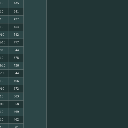
/10
435
/10
341
/10
427
/10
454
/10
542
5/10
477
7/10
544
/10
378
9/10
756
5/10
644
/10
466
/10
672
/10
503
/10
558
/10
469
/10
462
/10
581