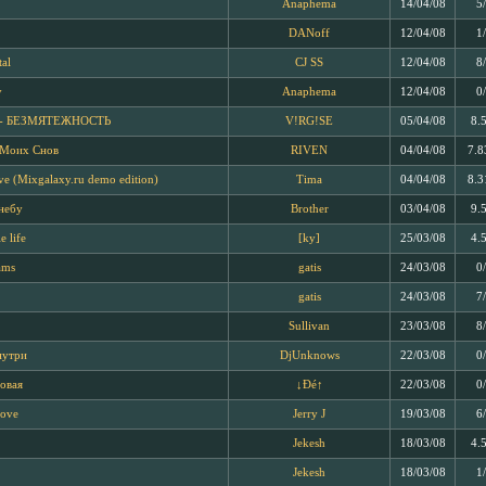
Anaphema
14/04/08
5
DANoff
12/04/08
1
tal
CJ SS
12/04/08
8
y
Anaphema
12/04/08
0
 - БЕЗМЯТЕЖНОСТЬ
V!RG!SE
05/04/08
8.
 Моих Снов
RIVEN
04/04/08
7.8
ve (Mixgalaxy.ru demo edition)
Tima
04/04/08
8.3
небу
Brother
03/04/08
9.
e life
[ky]
25/03/08
4.
ams
gatis
24/03/08
0
gatis
24/03/08
7
Sullivan
23/03/08
8
нутри
DjUnknows
22/03/08
0
овая
↓Ðé↑
22/03/08
0
Love
Jerry J
19/03/08
6
Jekesh
18/03/08
4.
Jekesh
18/03/08
1