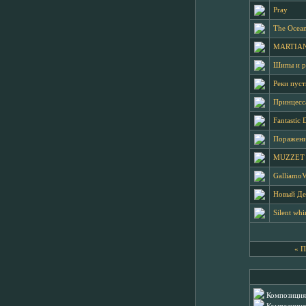
Pray
The Ocea
MARTIA
Шипы и р
Реки пус
Принцесс
Fantastic
Поражен
MUZZET 
GalliamoV
Новый Де
Silent whi
« 
Композиция 