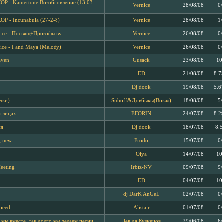
ОР - Kamertone Возобновление (13 03
Vernice
28/08/08
0
Р - Incunabula (27-2-8)
Vernice
28/08/08
1
nice - Посвящ+Прокофьеву
Vernice
26/08/08
0
ice - I and Maya (Melody)
Vernice
26/08/08
0
aven
Gusack
23/08/08
10
-ED-
21/08/08
8.7
Dj dook
19/08/08
5.6
чки)
Suhoff&Довбыкы(Вокал)
18/08/08
5
а лицах
EFORIN
24/07/08
8.2
ия
Dj dook
18/07/08
8.
g new
Frodo
15/07/08
0
Olya
14/07/08
10
Meeting
Irbiz-NV
09/07/08
9
-ED-
04/07/08
10
dj DarK AnGeL
02/07/08
0
speed
Alistair
01/07/08
0
 мы вместе, так долго мы делаем песни
Лев да Кузнецов
29/06/08
6