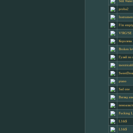
Still Water
proba2
Instrumen
I\'m empt
V!RG!SE
Королева
Broken lo
Гуляй по 
inextricabl
SweetDre
piano
Sad one
Взгляд из
пеноаласт
Fucking 
L1th$
L1th$