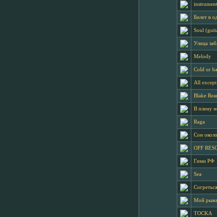
instrument
Билет в о
Soul (guit
Улица за
Melody
Cold or h
All excep
Blake Rea
В плену н
Raga
Сон около
OFF RES
Гимн РФ
Sea
Согреться
Мой рыж
TOCKA