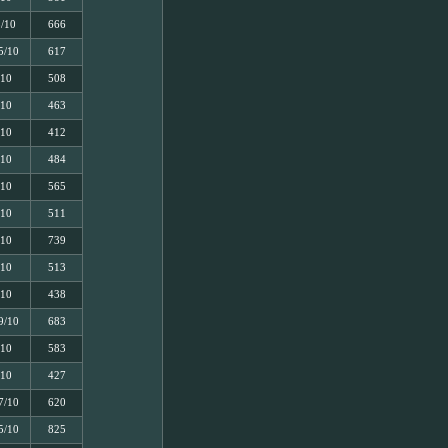
5/10
666
5/10
617
/10
508
/10
463
/10
412
/10
484
/10
565
/10
511
/10
739
/10
513
/10
438
9/10
683
/10
583
/10
427
7/10
620
5/10
825