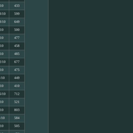
/10
433
3/10
599
3/10
649
/10
500
/10
477
/10
458
/10
485
2/10
677
/10
475
5/10
449
/10
410
6/10
712
/10
521
/10
803
5/10
584
/10
505