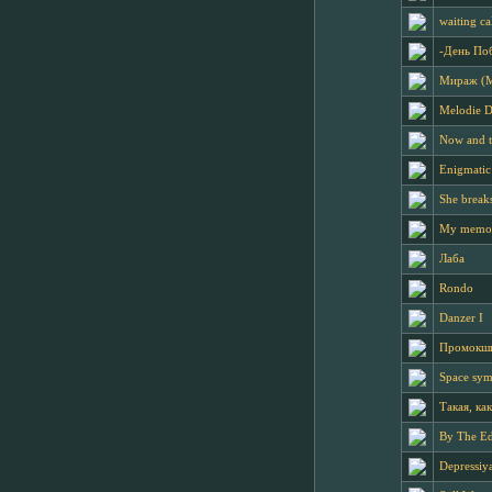
waiting ca
-День По
Мираж (M
Melodie D
Now and t
Enigmatic 
She break
My memo
Лаба
Rondo
Danzer I
Промокши
Space sy
Такая, ка
By The E
Depressiy