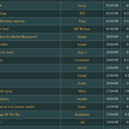
ll
d.ee.p.
05/05/08
0
беды-
-ED-
05/05/08
8.3
ixGalaxy версия)
Tima
02/05/08
9.3
e Soul
MC КуZьма
01/05/08
0
hen (by Ritchie Blackmore)
Kantar
30/04/08
9
ballet
kostяn
29/04/08
0
s my heart
Jerry J
26/04/08
0
ry
vectorman
24/04/08
8.2
4ek15t
24/04/08
9
kostяn
22/04/08
9.
Frodo
20/04/08
5
й город
Nikol
17/04/08
7.8
mphony
muraha
16/04/08
9
кая ты есть (живое пиано)
Enjoy
15/04/08
8
dge Of The Sky
Anaphema
15/04/08
9.
a
vak
14/04/08
0