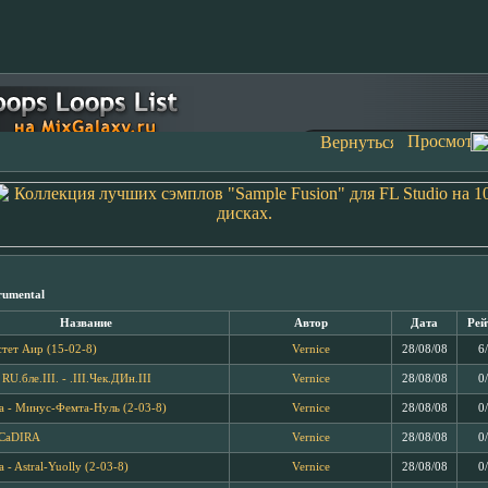
rumental
Название
Автор
Дата
Рей
стет Аир (15-02-8)
Vernice
28/08/08
6
 RU.бле.III. - .III.Чек.ДИн.III
Vernice
28/08/08
0
 - Минус-Фемта-Нуль (2-03-8)
Vernice
28/08/08
0
 CaDIRA
Vernice
28/08/08
0
- Astral-Yuolly (2-03-8)
Vernice
28/08/08
0