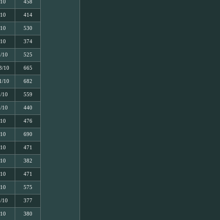
/10
458
/10
414
/10
530
/10
374
5/10
525
3/10
665
1/10
682
5/10
559
5/10
440
/10
476
/10
690
/10
471
/10
382
/10
471
/10
575
5/10
377
/10
380