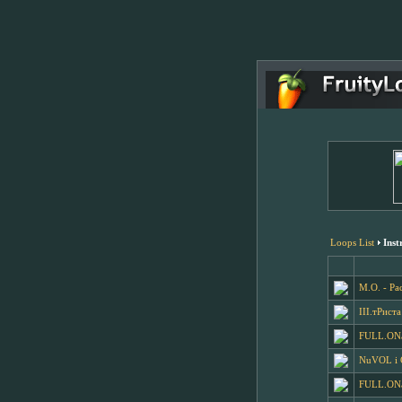
Loops List
Inst
M.O. - Ра
III.тРиста
FULL.ONa
NuVOL i
FULL.ONa 