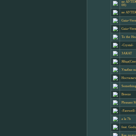
не АУТЕК
08)
не АУТЕКО
Gaia+Ver
Gaia+Vern
To the He
-Crystal-
ЗАКАТ
Яйца(Спи
Улыбки н
Ностальг
Somethin
Breeze
Pleasant 
-Farewell-
a la 7b
feat. God
Как долго