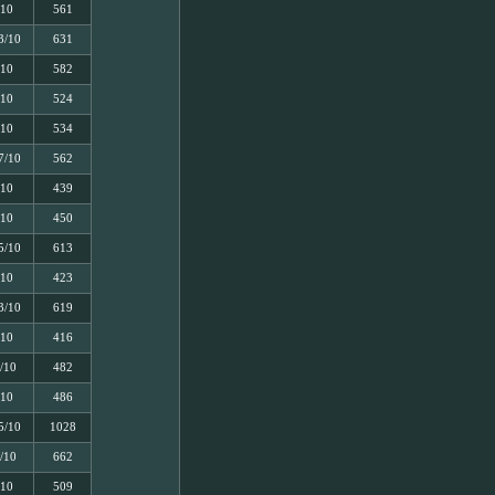
/10
561
3/10
631
/10
582
/10
524
/10
534
7/10
562
/10
439
/10
450
5/10
613
/10
423
3/10
619
/10
416
/10
482
/10
486
5/10
1028
/10
662
/10
509