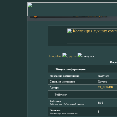
Loops List
Другое
crazy sex
Инфо
Общая информация
Название композиции:
crazy sex
Стиль композиции:
Другое
Автор:
CJ_SHARK
Рейтинг
Рейтинг:
6/10
Рейтинг по 10-балльной шкале
Голосов:
1
Кол-во проголосовавших