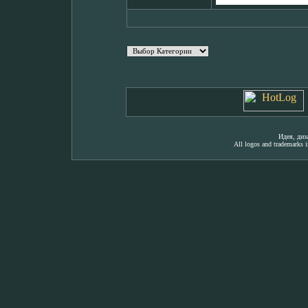
Идея, ди
All logos and trademarks in