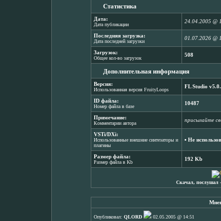
Статистика
Дата:
24.04.2005 @ 
Дата публикации
Последняя загрузка:
01.07.2026 @ 
Дата последней загрузки
Загрузок:
508
Общее кол-во загрузок
Дополнительная информация
Версия:
FL Studio v5.0
Использованная версия FruityLoops
ID файла:
10487
Номер файла в базе
Примечание:
присылайте св
Комментарии автора
VSTi/DXi:
▪ Не использо
Использованные внешние синтезаторы и
плагины
Размер файла:
192 Kb
Размер файла в Kb
Скачал, послушал 
Мнен
Опубликовал:
QLORD
02.05.2005 @ 14:51