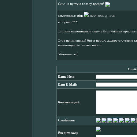
Секс на пустую голову вреден!
Опубликовал:
Dirk
26.04.2005 @ 16:39
вот ужас ***.
Это мне напоминает музыку с 8-ми битных приставок
Этот примитивный бит и просто жалкое отсуствие ка
комопзиции нечем не спасти.
Убожееество!
Опубл
Ваше Имя:
Ваш E-Mail:
Комментарий:
Смайлики:
Введите код: