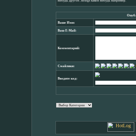
нибудь другое..strings какой нибудь например.
Опубл
Ваше Имя:
Ваш E-Mail:
Комментарий:
Смайлики:
Введите код: