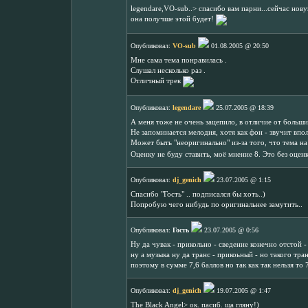
legendare,VO-sub..> спасибо вам парни...сейчас нову
она получше этой будет!
Опубликовал:
VO-sub
01.08.2005 @ 20:50
Мне сама тема понравилась .
Слушал несколько раз .
Отличный трек
Опубликовал:
legendare
25.07.2005 @ 18:39
А меня тоже не очень зацепило, в отличие от больши
Не запоминается мелодия, хотя как фон - звучит впо
Может быть "неоригинально" из-за того, что тема 
Оценку не буду ставить, моё мнение 8. Это без оценк
Опубликовал:
dj_genich
23.07.2005 @ 1:15
Спасибо "Гость" .. подписался бы хоть..)
Попробую чего нибудь по оригинальнее замутить..
Опубликовал:
Гость
23.07.2005 @ 0:56
Ну да чувак - прикольно - сведение конечно отстой -
ну а музыка ну да транс - прикоьный - но такого тра
поэтому в сумме 7,6 баллов но так как так нельзя то 
Опубликовал:
dj_genich
19.07.2005 @ 1:47
The Black Angel> ок. пасиб. ща гляну!)