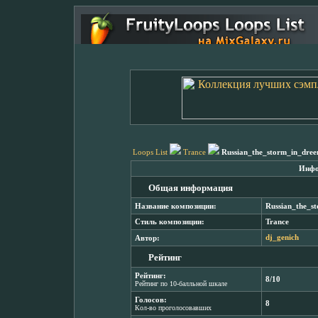
Loops List
Trance
Russian_the_storm_in_dre
Инфо
Общая информация
Название композиции:
Russian_the_s
Стиль композиции:
Trance
Автор:
dj_genich
Рейтинг
Рейтинг:
8/10
Рейтинг по 10-балльной шкале
Голосов:
8
Кол-во проголосовавших