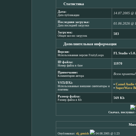
Статистика
Дата:
14.07.2005 @ 
Дата публикации
Последняя загрузка:
01.06.2026 @ 
Дата последней загрузки
Загрузок:
583
Общее кол-во загрузок
Дополнительная информация
Версия:
FL Studio v5.0
Использованная версия FruityLoops
ID файла:
11970
Номер файла в базе
Примечание:
Всем приветы!
Комментарии автора
VSTi/DXi:
▪
Camel Audio 
Использованные внешние синтезаторы и
▪
SuperWave Bu
плагины
Размер файла:
569 Kb
Размер файла в Kb
Скачал, послушал 
Мнен
Опубликовал:
dj_genich
04.08.2005 @ 1:23