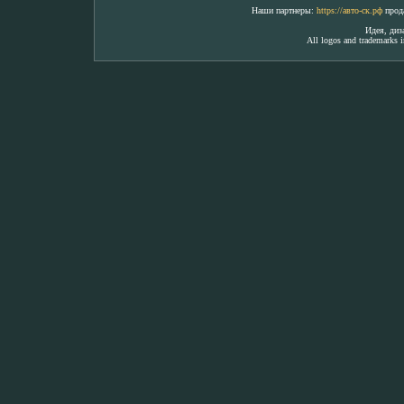
Наши партнеры:
https://авто-ск.рф
прода
Идея, ди
All logos and trademarks in