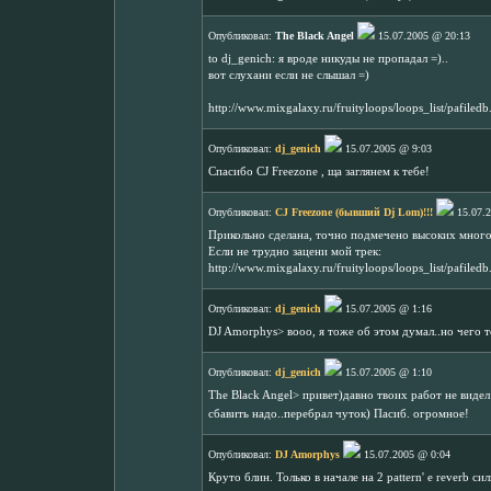
Опубликовал:
The Black Angel
15.07.2005 @ 20:13
to dj_genich: я вроде никуды не пропадал =)..
вот слухани если не слышал =)
http://www.mixgalaxy.ru/fruityloops/loops_list/pafile
Опубликовал:
dj_genich
15.07.2005 @ 9:03
Спасибо CJ Freezone , ща заглянем к тебе!
Опубликовал:
CJ Freezone (бывший Dj Lom)!!!
15.07.2
Прикольно сделана, точно подмечено высоких много
Если не трудно зацени мой трек:
http://www.mixgalaxy.ru/fruityloops/loops_list/pafile
Опубликовал:
dj_genich
15.07.2005 @ 1:16
DJ Amorphys> вооо, я тоже об этом думал..но чего т
Опубликовал:
dj_genich
15.07.2005 @ 1:10
The Black Angel> привет)давно твоих работ не виде
сбавить надо..перебрал чуток) Пасиб. огромное!
Опубликовал:
DJ Amorphys
15.07.2005 @ 0:04
Круто блин. Только в начале на 2 pattern' e reverb с