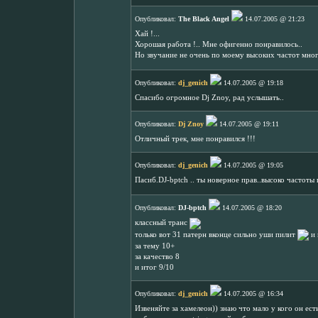
Опубликовал:
The Black Angel
14.07.2005 @ 21:23
Хай !...
Хорошая работа !.. Мне офигенно понравилось..
Но звучание не очень по моему высоких частот много
Опубликовал:
dj_genich
14.07.2005 @ 19:18
Спасибо огромное Dj Znoy, рад услышать..
Опубликовал:
Dj Znoy
14.07.2005 @ 19:11
Отличный трек, мне понравился !!!
Опубликовал:
dj_genich
14.07.2005 @ 19:05
Пасиб.DJ-bptch .. ты новерное прав..высоко частоты
Опубликовал:
DJ-bptch
14.07.2005 @ 18:20
классный транс
только вот 31 патерн вконце сильно уши пилит
и 
за тему 10+
за качество 8
и итог 9/10
Опубликовал:
dj_genich
14.07.2005 @ 16:34
Извеняйте за хамелеон)) знаю что мало у кого он ест