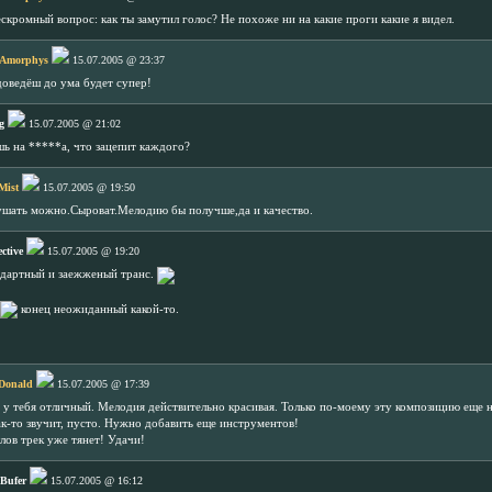
ескромный вопрос: как ты замутил голос? Не похоже ни на какие проги какие я видел.
 Amorphys
15.07.2005 @ 23:37
доведёш до ума будет супер!
g
15.07.2005 @ 21:02
ешь на *****а, что зацепит каждого?
Mist
15.07.2005 @ 19:50
ушать можно.Сыроват.Мелодию бы получше,да и качество.
ective
15.07.2005 @ 19:20
артный и заежженый транс.
конец неожиданный какой-то.
Donald
15.07.2005 @ 17:39
 у тебя отличный. Мелодия действительно красивая. Только по-моему эту композицию еще
ак-то звучит, пусто. Нужно добавить еще инструментов!
лов трек уже тянет! Удачи!
Bufer
15.07.2005 @ 16:12