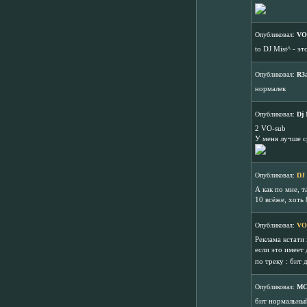
Опубликовал:
VO
to DJ Mist^ - эт
Опубликовал:
R3
нормалек
Опубликовал:
Dj 
2 VO-sub
У меня лучше с
Опубликовал:
DJ
А как по мне, т
10 всёже, хоть 
Опубликовал:
VO
Реклама кстати 
если это имеет
по треку : бит 
Опубликовал:
MC
бит нормальный,