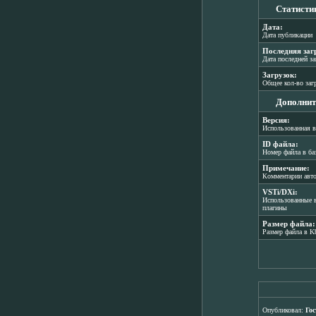
Статисти
Дата:
Дата публикации
Последняя заг
Дата последней з
Загрузок:
Общее кол-во заг
Дополнит
Версия:
Использованная в
ID файла:
Номер файла в ба
Примечание:
Комментарии авт
VSTi/DXi:
Использованные в
плагины
Размер файла:
Размер файла в K
Опубликовал:
Гос