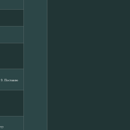
а 9. Поставлю
???