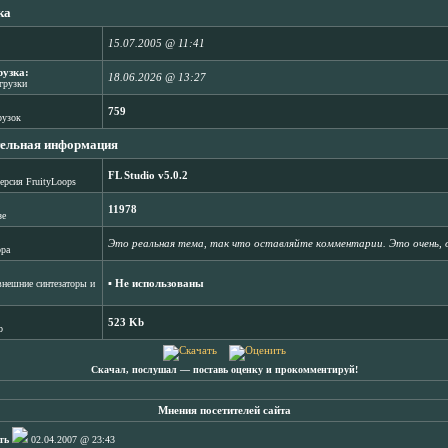
ка
15.07.2005 @ 11:41
рузка:
18.06.2026 @ 13:27
агрузки
759
рузок
ельная информация
FL Studio v5.0.2
ерсия FruityLoops
11978
зе
Это реальная тема, так что оставляйте комментарии. Это очень, 
ора
▪ Не использованы
нешние синтезаторы и
523 Kb
b
Скачал, послушал ― поставь оценку и прокомментируй!
Мнения посетителей сайта
ть
02.04.2007 @ 23:43