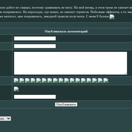
их работ не слышал, поэтому сравнивать не могу. На мой взгляд, в этом треке не хватает в
е понравилось. На переходах, где пиано, не хватает стрингов. Побольше эффектов, а то лыс
же неплохо, мне понравилось, заводной трансик получился. С меня 8 баллов.
Опубликовать комментарий