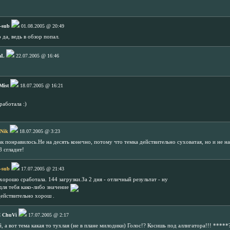
-sub
01.08.2005 @ 20:49
о да, ведь в обзор попал.
aL
22.07.2005 @ 16:46
Mist
18.07.2005 @ 16:21
работала :)
 Nik
18.07.2005 @ 3:23
ак понравилось.Не на десять конечно, потому что темка действительно суховатая, но и не н
8 сгладит!
-sub
17.07.2005 @ 21:43
хорошо сработала. 144 загрузки.За 2 дня - отличный результат - ну
 для тебя како-либо значение
действительно хорош .
 ChuVi
17.07.2005 @ 2:17
 а вот тема какая то тухлая (не в плане милодики) Голос!? Косишь под аллигатора!!! *****