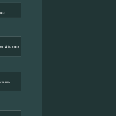
ание.
ьмо. Я бы довел
 сделать