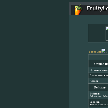
Loops List
T
Общая и
Название комп
Стиль компози
Автор:
Рейтинг
Рейтинг:
Рейтинг по 10-ба
Голосов:
Кол-во проголос