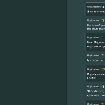
Опубликовал:
Cj 
Я вот тоже пок
Опубликовал:
Dj 
После моей рек
Все стали дела
Опубликовал:
DJ
Блин. Неужели 
ее до ума да пр
Опубликовал:
DJ
Ipx Project, да
Опубликовал:
IPX
Впринципе основ
ремикс?
Опубликовал:
Cj 
"ВНИМАНИЕ, те
ну не знаю...м
Опубликовал:
DJ