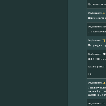
Да, извени за н
Опубликовал:
DJ
Наверно когда 
Опубликовал:
Ser
... а ты отвеча
Опубликовал:
Dj 
Не супер,но сл
Опубликовал:
Aff
ОООЧЕНЬ станд
Аранжировка -
5 б.
Опубликовал:
Dj 
Трек получился
до ума. Сухо к
Думаю на 7 бал
Опубликовал:
DJ 