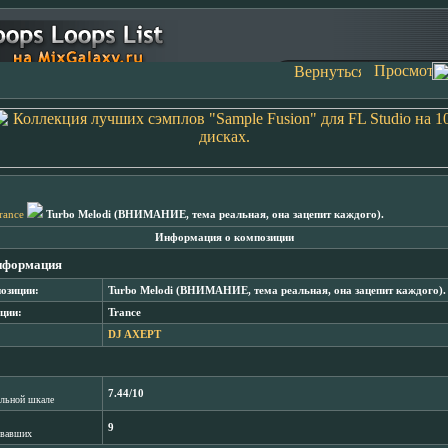
rance
Turbo Melodi (ВНИМАНИЕ, тема реальная, она зацепит каждого).
Информация о композиции
нформация
озиции:
Turbo Melodi (ВНИМАНИЕ, тема реальная, она зацепит каждого).
ции:
Trance
DJ AXEPT
7.44/10
лльной шкале
9
овавших