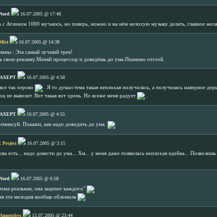
Nord
16.07.2005 @ 17:48
а с Атлоном 1000 мучаюсь, но поверь, можно и на нём нелохую музыку делать, главное жел
Mist
16.07.2005 @ 14:38
ламы : Эта самый лучший трек!
ть свою рекламу.Меняй процессор и доведёшь до ума.Пианино отстой.
 AXEPT
16.07.2005 @ 4:58
все так херово
. Я то думал тема такая неплохая получилась, а получилась наверное дер
оц не вывозит. Вот такая вот хрень. Но всеже меня радует
.
 AXEPT
16.07.2005 @ 4:55
 ремиксуй. Покажи, как надо доводить до ума.
 Project
16.07.2005 @ 3:15
а есть... надо довести до ума... Хм... у меня даже появилась неплохая идейка... Позволишь
Nord
16.07.2005 @ 0:58
ма реальная, она зацепит каждого"
еня эта мелодия вообще обломила
 Amorphys
15.07.2005 @ 23:44