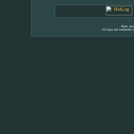
Идея, ди
All logos and trademarks in