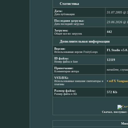
Статистика
Дата:
31.07.2005 @ 
Дата публикации
Последняя загрузка:
23.06.2026 @ 
Дата последней загрузки
Загрузок:
442
Общее кол-во загрузок
Дополнительная информация
Версия:
FL Studio v5.0
Использованная версия FruityLoops
ID файла:
12119
Номер файла в базе
Примечание:
качайте, слуша
Комментарии автора
VSTi/DXi:
▪
reFX Vanguar
Использованные внешние синтезаторы и
плагины
Размер файла:
572 Kb
Размер файла в Kb
Скачал, послушал 
Мнен