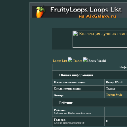
Loops List
Trance
Beuty World
Инфо
Общая информация
Название композиции:
Beuty World
Стиль композиции:
Trance
Автор:
TechnoStyle
Рейтинг
Рейтинг:
―
Рейтинг по 10-балльной шкале
Голосов:
0
Кол-во проголосовавших