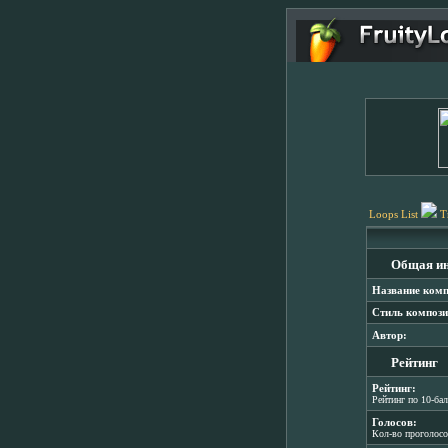
Loops List
T
Общая и
Название комп
Стиль компози
Автор:
Рейтинг
Рейтинг:
Рейтинг по 10-ба
Голосов:
Кол-во проголос