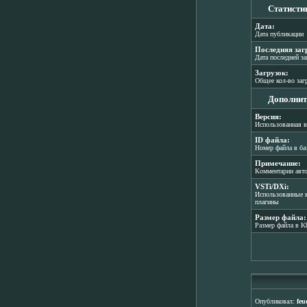
Статисти
Дата:
Дата публикации
Последняя заг
Дата последней з
Загрузок:
Общее кол-во заг
Дополнит
Версия:
Использованная в
ID файла:
Номер файла в ба
Примечание:
Комментарии авт
VSTi/DXi:
Использованные в
плагины
Размер файла:
Размер файла в K
Опубликовал:
feu