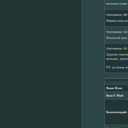
молодец чувак 
Опубликовал:
DJ
Извини пока но
Опубликовал:
Cj 
Неплохой трек.
Опубликовал:
DJ
Здорово земеля
мелодии. держи
P.S. да номер а
Ваше Имя:
Ваш E-Mail:
Комментарий: