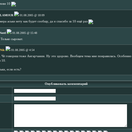
лови 10
 LAMOUR
01.08.2005 @ 18:09
мера аськи нету как будет сообщу, да и спасибо за 10 ещё раз
Nord
01.08.2005 @ 15:48
 Только сыроват.
 Nik
01.08.2005 @ 4:54
. Чё говориш тоже Ангарчанин. Ну это здорово. Вообщем тема мне понравилась. Особенно
 10.
ськи, если есть?
Опубликовать комментарий