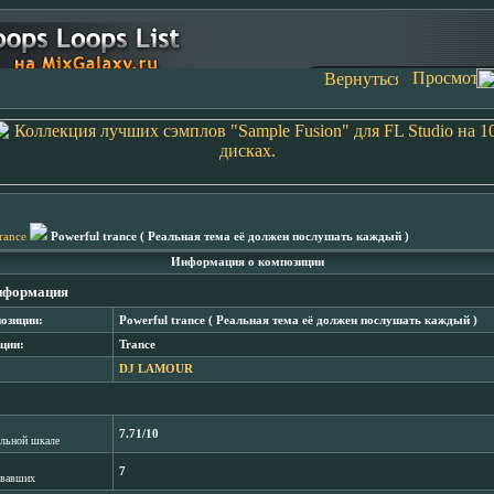
rance
Powerful trance ( Реальная тема её должен послушать каждый )
Информация о композиции
нформация
озиции:
Powerful trance ( Реальная тема её должен послушать каждый )
ции:
Trance
DJ LAMOUR
7.71/10
лльной шкале
7
овавших