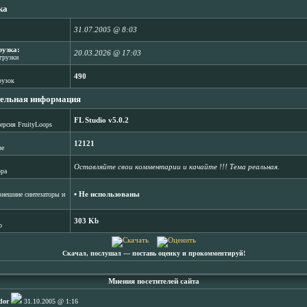
ка
31.07.2005 @ 8:03
рузка:
20.03.2026 @ 17:03
агрузки
490
рузок
ельная информация
FL Studio v5.0.2
ерсия FruityLoops
12121
зе
Оставляйте свои комментарии и качайте !!! Тема реальная.
ора
▪ Не использованы
нешние синтезаторы и
303 Kb
b
Скачал, послушал ― поставь оценку и прокомментируй!
Мнения посетителей сайта
dor
31.10.2005 @ 1:16