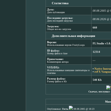
Статистика
Дата:
08.08.2005 @ 
Дата публикации
Последняя загрузка:
08.06.2026 @ 
Дата последней загрузки
Загрузок:
660
Общее кол-во загрузок
Дополнительная информация
Версия:
FL Studio v5.0
Использованная версия FruityLoops
ID файла:
12314
Номер файла в базе
Примечание:
―
Комментарии автора
VSTi/DXi:
▪
Native Instr
Использованные внешние синтезаторы и
▪
reFX Vanguar
плагины
Размер файла:
540 Kb
Размер файла в Kb
Скачал, послушал 
Мнен
Опубликовал:
Гость
08.08.2005 @ 18:23