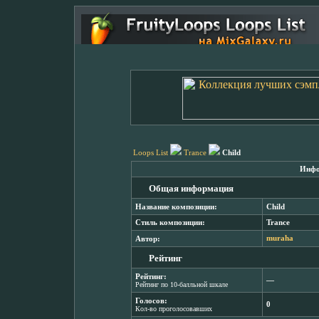
Loops List
Trance
Child
Инфо
Общая информация
Название композиции:
Child
Стиль композиции:
Trance
Автор:
muraha
Рейтинг
Рейтинг:
―
Рейтинг по 10-балльной шкале
Голосов:
0
Кол-во проголосовавших