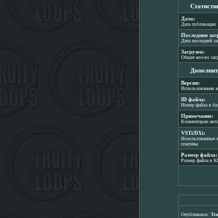
Статисти
Дата:
Дата публикации
Последняя заг
Дата последней з
Загрузок:
Общее кол-во заг
Дополнит
Версия:
Использованная в
ID файла:
Номер файла в ба
Примечание:
Комментарии авт
VSTi/DXi:
Использованные в
плагины
Размер файла:
Размер файла в K
Опубликовал:
Tra