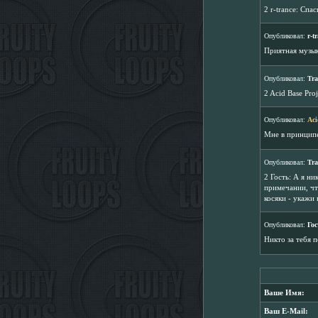
2 r-trance: Спас
Опубликовал:
r-t
Приятная музык
Опубликовал:
Tra
2 Acid Base Pro
Опубликовал:
Aci
Мне в принципе
Опубликовал:
Tra
2 Гость: А я н
примечании, чт
косяки - укажи 
Опубликовал:
Гос
Никто за тебя п
Ваше Имя:
Ваш E-Mail: