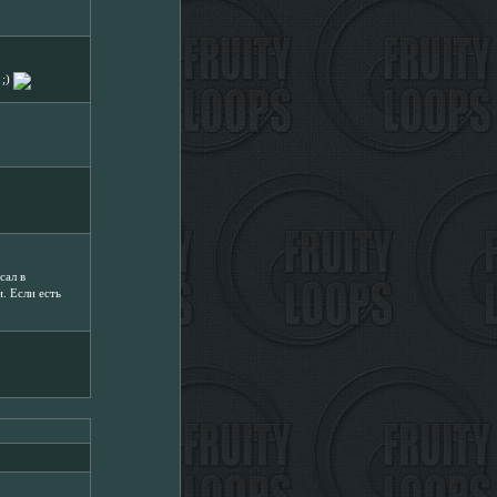
 ;)
сал в
. Если есть