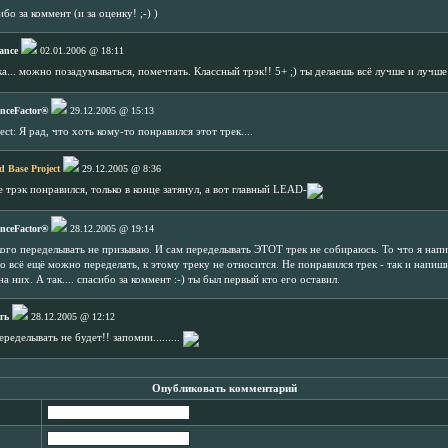
ибо за коммент (и за оценку! ;-) )
rance
02.01.2006 @ 18:11
а... можно позадумываться, помечтать. Классный трэк!! 5+ ;) ты делаешь всё лучше и лучше
nceFactor®
29.12.2005 @ 15:13
ject: Я рад, что хоть кому-то понравился этот трек....
d Base Project
29.12.2005 @ 8:36
 трэк понравился, только в конце затянул, а вот главный LEAD-
nceFactor®
28.12.2005 @ 19:14
икого переделывать не призываю. И сам переделывать ЭТОТ трек не собираюсь. То что я напи
о всё ещё можно переделать, к этому треку не относится. Не понравился трек - так и напиши
на них. А так.... спасибо за коммент :-) ты был первый кто его оставил.
ть
28.12.2005 @ 12:12
еределывать не будет!! запомни.........
Опубликовать комментарий