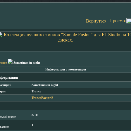
rance
Sometimes in night
Информация о композиции
нформация
озиции:
Sometimes in night
ции:
Trance
TranceFactor®
8/10
лльной шкале
1
овавших