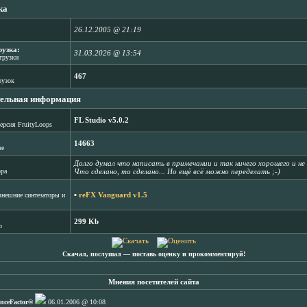
ка
26.12.2005 @ 21:19
рузка:
31.03.2026 @ 13:54
агрузки
467
рузок
ельная информация
FL Studio v5.0.2
ерсия FruityLoops
14663
зе
Долго думал что написать в примечании и так ничего хорошего и не 
ора
Что сделано, то сделано... Но ещё всё можно переделать ;-)
▪
reFX Vanguard v1.5
нешние синтезаторы и
299 Kb
b
Скачал, послушал ― поставь оценку и прокомментируй!
Мнения посетителей сайта
nceFactor®
06.01.2006 @ 10:08