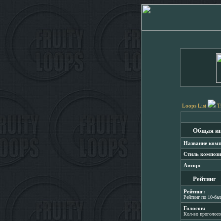
Loops List
T
Общая и
Название комп
Стиль компози
Автор:
Рейтинг
Рейтинг:
Рейтинг по 10-ба
Голосов:
Кол-во проголос