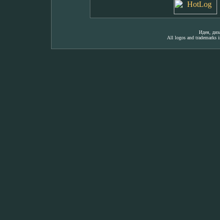
Идея, ди
All logos and trademarks in