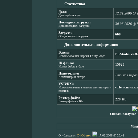
Статистика
Дата:
12.01.2006 @ 
Дата публикации
Последняя загрузка:
30.06.2026 @ 
Дата последней загрузки
Загрузок:
660
Общее кол-во загрузок
Дополнительная информация
Версия:
FL Studio v5.0
Использованная версия FruityLoops
ID файла:
15023
Номер файла в базе
Примечание:
Это моя перва
Комментарии автора
VSTi/DXi:
▪ Не использо
Использованные внешние синтезаторы и
плагины
Размер файла:
229 Kb
Размер файла в Kb
Скачал, послушал 
Мнен
Опубликовал:
Dj Oberon
17.02.2006 @ 20:41