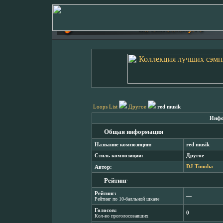
Loops List
Другое
red musik
Инфо
Общая информация
Название композиции:
red musik
Стиль композиции:
Другое
Автор:
DJ Timoha
Рейтинг
Рейтинг:
―
Рейтинг по 10-балльной шкале
Голосов:
0
Кол-во проголосовавших