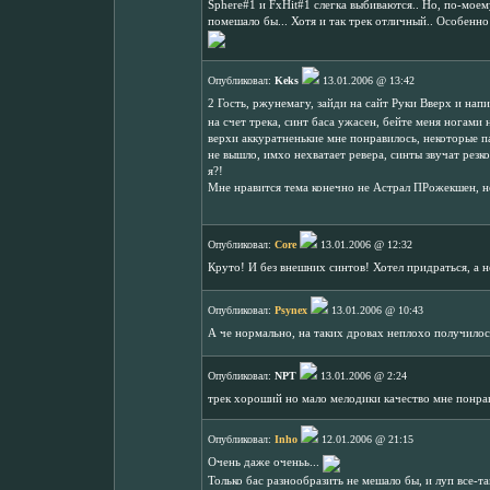
Sphere#1 и FxHit#1 слегка выбиваются.. Но, по-моем
помешало бы... Хотя и так трек отличный.. Особенн
Опубликовал:
Keks
13.01.2006 @ 13:42
2 Гость, ржунемагу, зайди на сайт Руки Вверх и напи
на счет трека, синт баса ужасен, бейте меня ногами 
верхи аккуратненькие мне понравилось, некоторые п
не вышло, имхо нехватает ревера, синты звучат резко
я?!
Мне нравится тема конечно не Астрал ПРожекшен, но
Опубликовал:
Core
13.01.2006 @ 12:32
Круто! И без внешних синтов! Хотел придраться, а 
Опубликовал:
Psynex
13.01.2006 @ 10:43
А че нормально, на таких дровах неплохо получило
Опубликовал:
NPT
13.01.2006 @ 2:24
трек хороший но мало мелодики качество мне понра
Опубликовал:
Inho
12.01.2006 @ 21:15
Очень даже оченьь...
Только бас разнообразить не мешало бы, и луп все-т