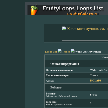
Loops List
Trance
Wake Up! (Psytrance)
Инфо
Общая информация
Название композиции:
Wake Up! (Psy
Стиль композиции:
Trance
Автор:
KOLAPS
Рейтинг
Рейтинг:
9.4/10
Рейтинг по 10-балльной шкале
Голосов:
5
Кол-во проголосовавших