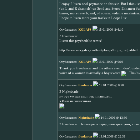
I enjoy 2 listen cool psytrance on this site. But I think
(on L and R channels) on Send and Stereo Enhancer for
basses, more reverb, and, of course, volume maximizer. B
I hope to listen more your tracks in Loops List.
Опубликовал:
KOLAPS
15.01.2006 @ 6:10
2 freedancer:
Listen this psychedelic remix!
http://www.mixgalaxy.ru/fruityloops/loops_list/pafile
Опубликовал:
KOLAPS
15.01.2006 @ 6:02
Thank you freedancer and the others even i don't unde
voice of a woman is actually a boy's voice
. Thak's 
Опубликовал:
freedancer
15.01.2006 @ 0:28
2 Nightshade:
ну тут уж как смог так и написал...
я Иняз не заканчивал
Опубликовал:
Nightshade
14.01.2006 @ 13:36
2 freedancer: Не позорься перед иностранцами, хот
Опубликовал:
freedancer
13.01.2006 @ 22:39