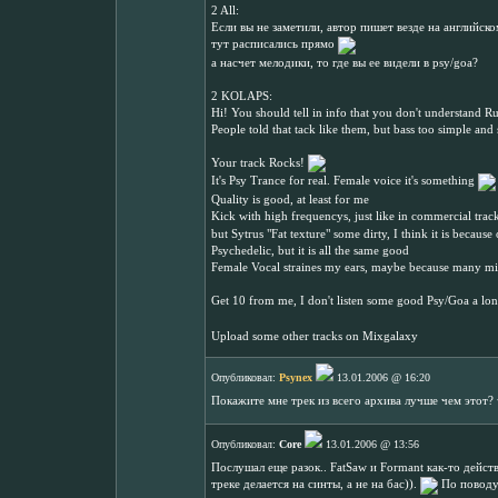
2 All:
Если вы не заметили, автор пишет везде на английск
тут расписались прямо
а насчет мелодики, то где вы ее видели в psy/goa?
2 KOLAPS:
Hi! You should tell in info that you don't understand Ru
People told that tack like them, but bass too simple an
Your track Rocks!
It's Psy Trance for real. Female voice it's something
Quality is good, at least for me
Kick with high frequencys, just like in commercial trac
but Sytrus "Fat texture" some dirty, I think it is bec
Psychedelic, but it is all the same good
Female Vocal straines my ears, maybe because many mi
Get 10 from me, I don't listen some good Psy/Goa a long
Upload some other tracks on Mixgalaxy
Опубликовал:
Psynex
13.01.2006 @ 16:20
Покажите мне трек из всего архива лучше чем этот? 
Опубликовал:
Core
13.01.2006 @ 13:56
Послушал еще разок.. FatSaw и Formant как-то дейст
треке делается на синты, а не на бас)).
По поводу 