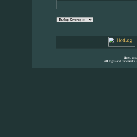
Идея, ди
All logos and trademarks in