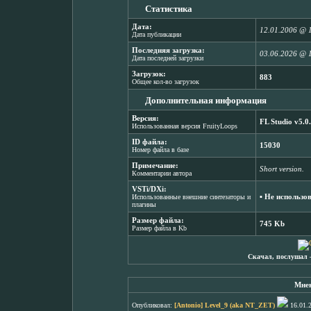
Статистика
Дата:
12.01.2006 @ 
Дата публикации
Последняя загрузка:
03.06.2026 @ 
Дата последней загрузки
Загрузок:
883
Общее кол-во загрузок
Дополнительная информация
Версия:
FL Studio v5.0
Использованная версия FruityLoops
ID файла:
15030
Номер файла в базе
Примечание:
Short version.
Комментарии автора
VSTi/DXi:
▪ Не использо
Использованные внешние синтезаторы и
плагины
Размер файла:
745 Kb
Размер файла в Kb
Скачал, послушал 
Мнен
Опубликовал:
[Antonio] Level_9 (aka NT_ZET)
16.01.