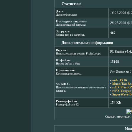
Статистика
Дата:
16.01.2006 @ 
Дата публикации
Последняя загрузка:
28.07.2026 @ 
Дата последней загрузки
Загрузок:
467
Общее кол-во загрузок
Дополнительная информация
Версия:
FL Studio v5.0
Использованная версия FruityLoops
ID файла:
15108
Номер файла в базе
Примечание:
Psy Trance мо
Комментарии автора
▪
mda JX16
▪
Muon Tau Bas
VSTi/DXi:
▪
reFX PlasticZ
Использованные внешние синтезаторы и
плагины
▪
reFX Vanguar
▪
SuperWave Bu
Размер файла:
154 Kb
Размер файла в Kb
Скачал, послушал 
Мнен