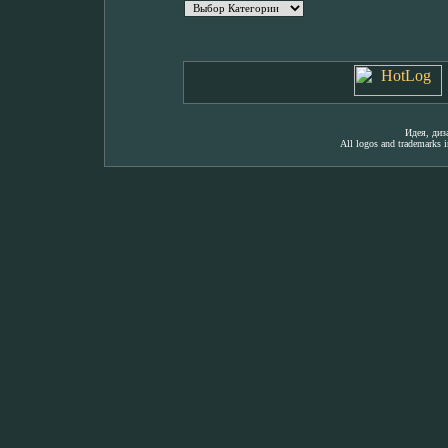
Идея, ди
All logos and trademarks in