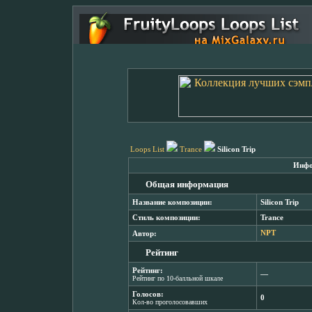
Loops List
Trance
Silicon Trip
Инфо
Общая информация
Название композиции:
Silicon Trip
Стиль композиции:
Trance
Автор:
NPT
Рейтинг
Рейтинг:
―
Рейтинг по 10-балльной шкале
Голосов:
0
Кол-во проголосовавших