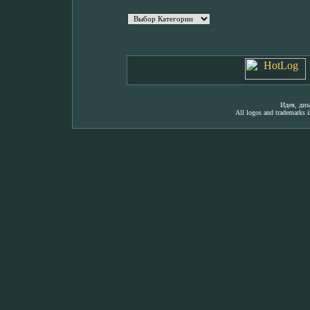
Идея, ди
All logos and trademarks in