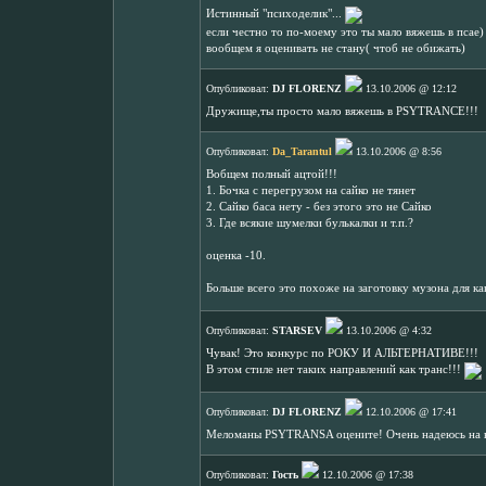
Истинный "психоделик"...
если честно то по-моему это ты мало вяжешь в псае)
вообщем я оценивать не стану( чтоб не обижать)
Опубликовал:
DJ FLORENZ
13.10.2006 @ 12:12
Дружище,ты просто мало вяжешь в PSYTRANCE!!!
Опубликовал:
Da_Tarantul
13.10.2006 @ 8:56
Вобщем полный ацтой!!!
1. Бочка с перегрузом на сайко не тянет
2. Сайко баса нету - без этого это не Сайко
3. Где всякие шумелки булькалки и т.п.?
оценка -10.
Больше всего это похоже на заготовку музона для к
Опубликовал:
STARSEV
13.10.2006 @ 4:32
Чувак! Это конкурс по РОКУ И АЛЬТЕРНАТИВЕ!!!
В этом стиле нет таких направлений как транс!!!
Опубликовал:
DJ FLORENZ
12.10.2006 @ 17:41
Меломаны PSYTRANSA оцените! Очень надеюсь на 
Опубликовал:
Гость
12.10.2006 @ 17:38