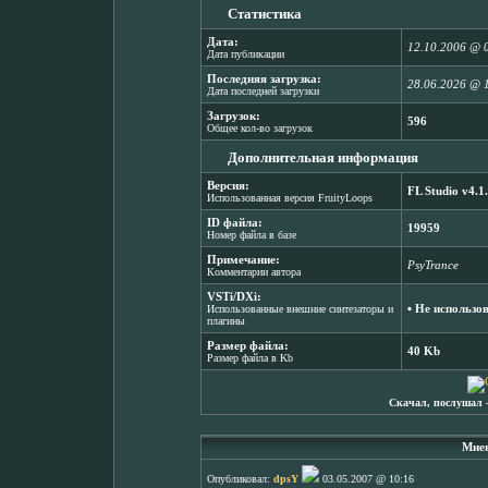
Статистика
Дата:
12.10.2006 @ 
Дата публикации
Последняя загрузка:
28.06.2026 @ 
Дата последней загрузки
Загрузок:
596
Общее кол-во загрузок
Дополнительная информация
Версия:
FL Studio v4.1
Использованная версия FruityLoops
ID файла:
19959
Номер файла в базе
Примечание:
PsyTrance
Комментарии автора
VSTi/DXi:
▪ Не использо
Использованные внешние синтезаторы и
плагины
Размер файла:
40 Kb
Размер файла в Kb
Скачал, послушал 
Мнен
Опубликовал:
dpsY
03.05.2007 @ 10:16