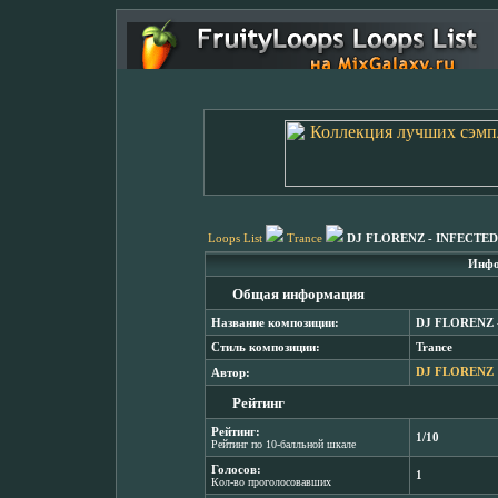
Loops List
Trance
DJ FLORENZ - INFECT
Инфо
Общая информация
Название композиции:
DJ FLORENZ
Стиль композиции:
Trance
Автор:
DJ FLORENZ
Рейтинг
Рейтинг:
1/10
Рейтинг по 10-балльной шкале
Голосов:
1
Кол-во проголосовавших