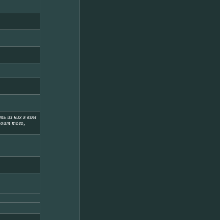
 из них я взял
тоит того,