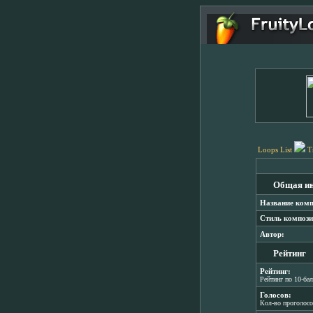
Loops List
T
Общая и
Название комп
Стиль компози
Автор:
Рейтинг
Рейтинг:
Рейтинг по 10-ба
Голосов:
Кол-во проголос