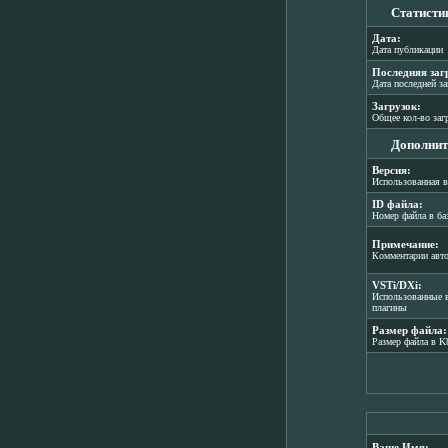
Статисти
Дата:
Дата публикации
Последняя заг
Дата последней з
Загрузок:
Общее кол-во заг
Дополнит
Версия:
Использованная в
ID файла:
Номер файла в ба
Примечание:
Комментарии авт
VSTi/DXi:
Использованные в
плагины
Размер файла:
Размер файла в K
Ваше Имя: