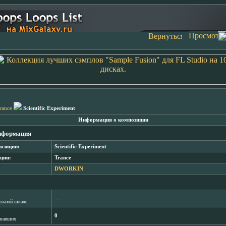
rance
Scientific Experiment
Информация о композиции
нформация
озиции:
Scientific Experiment
ции:
Trance
DWORKIN
―
лльной шкале
0
овавших