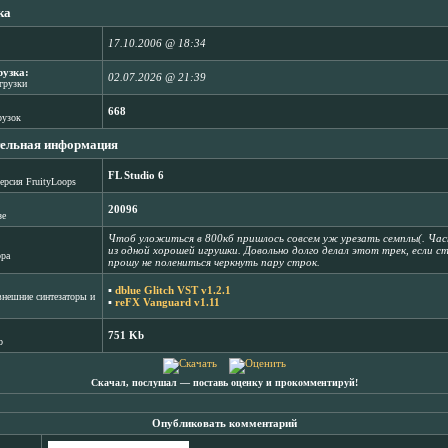
ка
17.10.2006 @ 18:34
рузка:
02.07.2026 @ 21:39
агрузки
668
рузок
ельная информация
FL Studio 6
ерсия FruityLoops
20096
зе
Чтоб уложиться в 800кб пришлось совсем уж урезать семплы(. Часть
из одной хорошей игрушки. Довольно долго делал этот трек, если с
ора
прошу не полениться черкнуть пару строк.
▪
dblue Glitch VST v1.2.1
нешние синтезаторы и
▪
reFX Vanguard v1.11
751 Kb
b
Скачал, послушал ― поставь оценку и прокомментируй!
Опубликовать комментарий