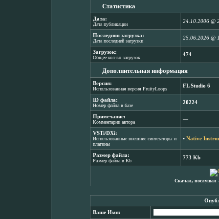
Статистика
Дата:
24.10.2006 @ 
Дата публикации
Последняя загрузка:
25.06.2026 @ 
Дата последней загрузки
Загрузок:
474
Общее кол-во загрузок
Дополнительная информация
Версия:
FL Studio 6
Использованная версия FruityLoops
ID файла:
20224
Номер файла в базе
Примечание:
―
Комментарии автора
VSTi/DXi:
▪
Native Instr
Использованные внешние синтезаторы и
плагины
Размер файла:
773 Kb
Размер файла в Kb
Скачал, послушал 
Опубл
Ваше Имя: