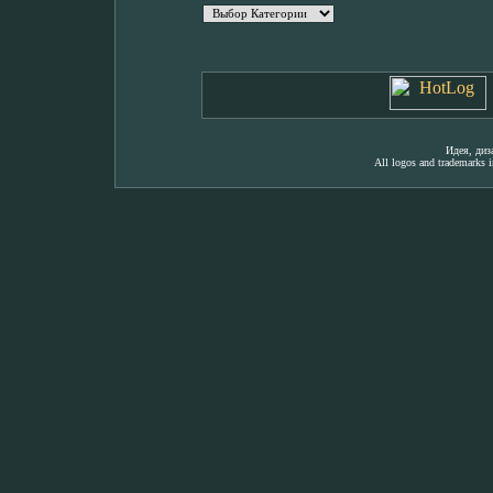
Идея, ди
All logos and trademarks in