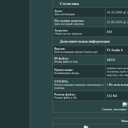
Статистика
Дата:
26.10.2006 @ 
Дата публикации
Последняя загрузка:
25.06.2026 @ 
Дата последней загрузки
Загрузок:
423
Общее кол-во загрузок
Дополнительная информация
Версия:
FL Studio 6
Использованная версия FruityLoops
ID файла:
20251
Номер файла в базе
первая моя ком
Примечание:
полноты надо 
Комментарии автора
версия,а то н
VSTi/DXi:
▪ Не использо
Использованные внешние синтезаторы и
плагины
Размер файла:
152 Kb
Размер файла в Kb
Скачал, послушал 
Мнен