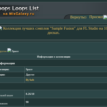
ругое
Space
Информация о композиции
нформация
озиции:
Space
ции:
Другое
Dj Soft
8.26/10
лльной шкале
98
овавших