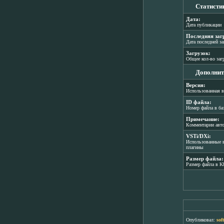
Статисти
Дата:
Дата публикации
Последняя заг
Дата последней з
Загрузок:
Общее кол-во заг
Дополнит
Версия:
Использованная в
ID файла:
Номер файла в ба
Примечание:
Комментарии авт
VSTi/DXi:
Использованные в
плагины
Размер файла:
Размер файла в K
Опубликовал:
sof