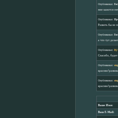
Опубликовал:
Гос
мне кажется ен
Опубликовал:
Пр
Развить бы не п
Опубликовал:
Гос
а что тут делае
Опубликовал:
Dj 
Спасибо, будет 
Опубликовал:
ste
красиво!развив
Опубликовал:
ste
красиво!развив
Ваше Имя:
Ваш E-Mail: