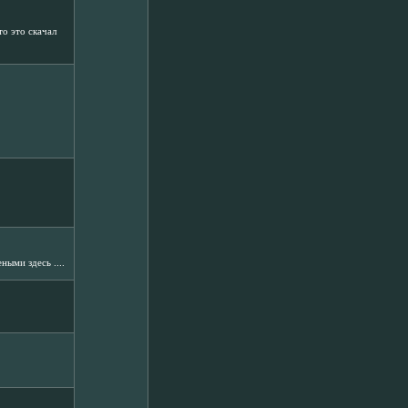
то это скачал
ными здесь ....