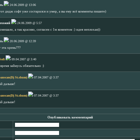
ть
24.06.2009 @ 13:06
тот дидж софт уже состарился и умер, а вы ему всё комменты пишите)
охожий
24.06.2009 @ 5:57
омешало, а так красиво, согласен с 1м коментом :) идея неплохая))
ть
20.06.2009 @ 12:39
т эта хрень???
Soft
09.04.2007 @ 3:40
время займусь обязательно :)
panscan(Dj St.shum)
07.04.2007 @ 3:37
ай дальше!
panscan(Dj St.shum)
07.04.2007 @ 3:37
ай дальше!
Опубликовать комментарий