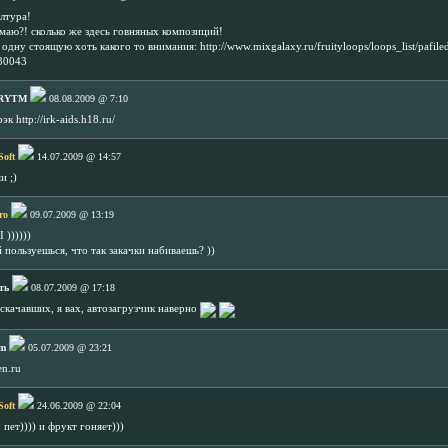
лтура!
маю?! сколько же здесь говняных композиций!
одну стоящую хоть какого то внимания: http://www.mixgalaxy.ru/fruityloops/loops_list/pafile
=30043
RYTM
08.08.2009 @ 7:10
к http://irk-aids.h18.ru/
Soft
14.07.2009 @ 14:57
и ;)
ro
09.07.2009 @ 13:19
)))))
 пользуешься, что так закачки набиваешь? ))
ть
08.07.2009 @ 17:18
 скачавших, я вах, автозагрузчик наверно
m
05.07.2009 @ 23:21
n.ru
Soft
24.06.2009 @ 22:04
 пет)))) и фрукт гоняет)))