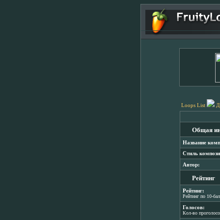
Loops List
Д
Общая и
Название комп
Стиль компози
Автор:
Рейтинг
Рейтинг:
Рейтинг по 10-ба
Голосов:
Кол-во проголос