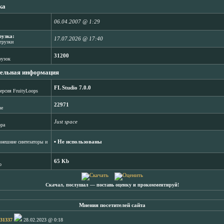
ка
06.04.2007 @ 1:29
рузка:
17.07.2026 @ 17:40
агрузки
31200
рузок
ельная информация
FL Studio 7.0.0
ерсия FruityLoops
22971
зе
Just space
ора
▪ Не использованы
нешние синтезаторы и
65 Kb
b
Скачал, послушал ― поставь оценку и прокомментируй!
Мнения посетителей сайта
t31337
28.02.2023 @ 0:18