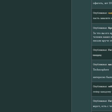
офигеть, лет 10
Опубликовал:
ма
пасть завалите 
Опубликовал:
Кр
За что вы его к
человек нашел в
писали круче э
Опубликовал:
Гос
̶п̶и̶з̶д̶е̶ц̶
Опубликовал:
вас
Technosphere
интересно было
Опубликовал:
sof
restep каждому
Опубликовал:
Гос
короч, есть с ч