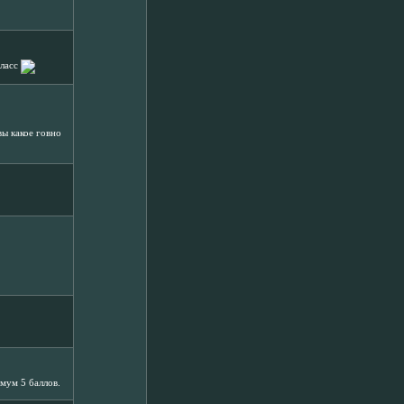
класс
вы какое говно
имум 5 баллов.