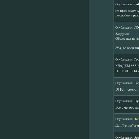
Опубликовал:
res
ну хрен знает, 
по-любому разо
Опубликовал:
ЛО
Загрузок:
Общее кол-во з
Эба, во всем ми
Опубликовал:
Гос
КЛАДЕМ ***
HTTP://DEEJA
Опубликовал:
Гос
DJ Fat - смотри
Опубликовал:
Пу
Все с чегото н
Опубликовал:
Tec
Да..."гении" в 
Опубликовал:
Jo