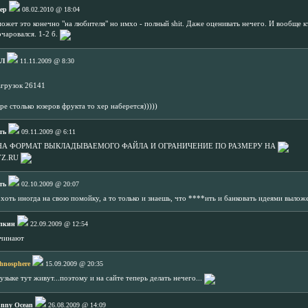
tep
08.02.2010 @ 18:04
может это конечно "на любителя" но имхо - полный shit. Даже оценивать нечего. И вообще к
чаровался. 1-2 б.
Л
11.11.2009 @ 8:30
агрузок 26141
ре столько юзеров фрукта то хер наберется)))))
ть
09.11.2009 @ 6:11
 НА ФОРМАТ ВЫКЛАДЫВАЕМОГО ФАЙЛА И ОГРАНИЧЕНИЕ ПО РАЗМЕРУ НА
YZ.RU
ть
02.10.2009 @ 20:07
 хоть иногда на свою помойку, а то только и знаешь, что ****ить и банковать идеями выложе
пкин
22.09.2009 @ 12:54
ачинают
hnosphere
15.09.2009 @ 20:35
музыке тут живут...поэтому и на сайте теперь делать нечего...
hnny Ocean
26.08.2009 @ 14:09