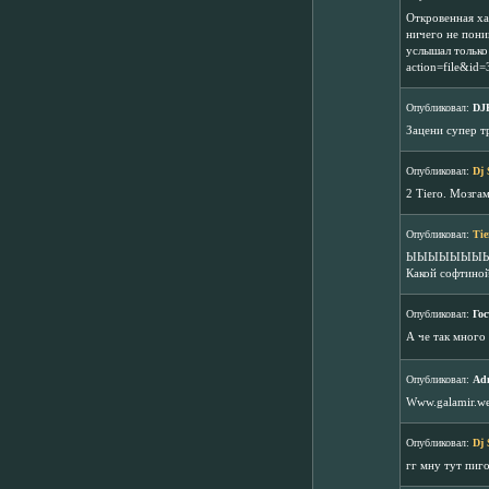
Откровенная ха
ничего не пони
услышал только 
action=file&id
Опубликовал:
DJ
Зацени супер трэ
Опубликовал:
Dj 
2 Tiero. Мозгам
Опубликовал:
Tie
ЫЫЫЫЫЫЫЫ )
Какой софтиной
Опубликовал:
Гос
А че так много
Опубликовал:
Ad
Www.galamir.we
Опубликовал:
Dj 
гг мну тут пиго