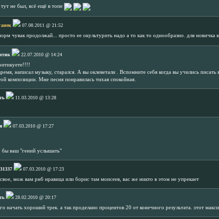
 тут не был, всё ещё в топе
ганек
07.08.2011 @ 21:52
норм чувак продолжай... просто ее окультурить надо а то как то однообразно. для новичка 
итик
22.07.2010 @ 14:24
ритикуете!!!!
ремя, написал музыку, старался. А вы оклеветали . Вспомните себя когда вы учились писать 
той композиции. Мне песня понравилась тихая спокойная.
ть
11.03.2010 @ 13:28
я
07.03.2010 @ 17:27
 бы ваш "гений услышать"
t31337
07.03.2010 @ 17:23
 свое, мож вам рнб нравица или борис там моисеев, вас же никто в этом не упрекает
ть
28.02.2010 @ 20:17
его начать хороший трек. а так проделано процентов 20 от конечного результата. этот макс