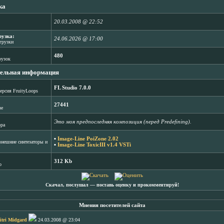
ка
20.03.2008 @ 22:52
рузка:
24.06.2026 @ 17:00
агрузки
480
рузок
ельная информация
FL Studio 7.0.0
ерсия FruityLoops
27441
зе
Это моя предпоследняя композиция (перед Predefining).
ора
▪
Image-Line PoiZone 2.02
нешние синтезаторы и
▪
Image-Line ToxicIII v1.4 VSTi
312 Kb
b
Скачал, послушал ― поставь оценку и прокомментируй!
Мнения посетителей сайта
tri Midgard
24.03.2008 @ 23:04