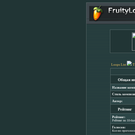
Loops List
T
Общая и
Название комп
Стиль компози
Автор:
Рейтинг
Рейтинг:
Рейтинг по 10-ба
Голосов:
Кол-во проголос