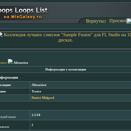
rance
Alienation
Информация о композиции
нформация
озиции:
Alienation
ции:
Trance
Dmitri Midgard
3.5/10
лльной шкале
2
овавших