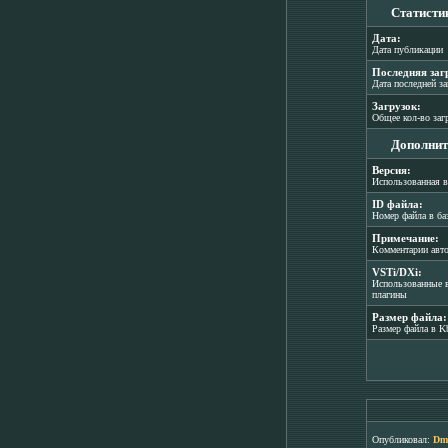
Статисти
Дата:
Дата публикации
Последняя заг
Дата последней з
Загрузок:
Общее кол-во заг
Дополнит
Версия:
Использованная в
ID файла:
Номер файла в ба
Примечание:
Комментарии авт
VSTi/DXi:
Использованные в
плагины
Размер файла:
Размер файла в K
Опубликовал:
Dmi