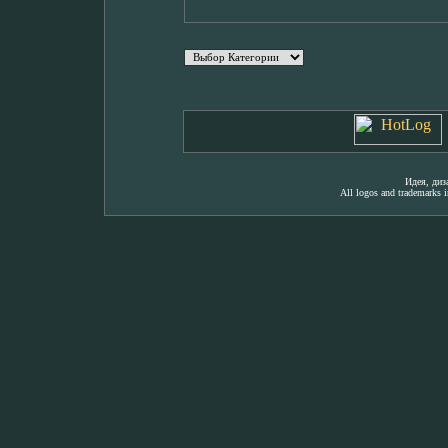
Идея, ди
All logos and trademarks in