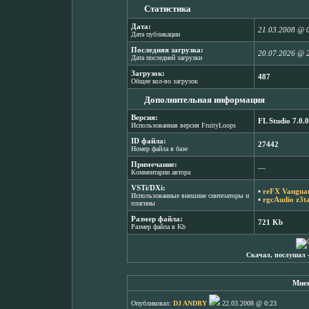
Статистика
Дата:
21.03.2008 @ 
Дата публикации
Последняя загрузка:
20.07.2026 @ 
Дата последней загрузки
Загрузок:
487
Общее кол-во загрузок
Дополнительная информация
Версия:
FL Studio 7.0.0
Использованная версия FruityLoops
ID файла:
27442
Номер файла в базе
Примечание:
―
Комментарии автора
VSTi/DXi:
▪
reFX Vanguar
Использованные внешние синтезаторы и
▪
rgcAudio z3t
плагины
Размер файла:
721 Kb
Размер файла в Kb
Скачал, послушал 
Мнен
Опубликовал:
DJ ANDRY
22.03.2008 @ 0:23