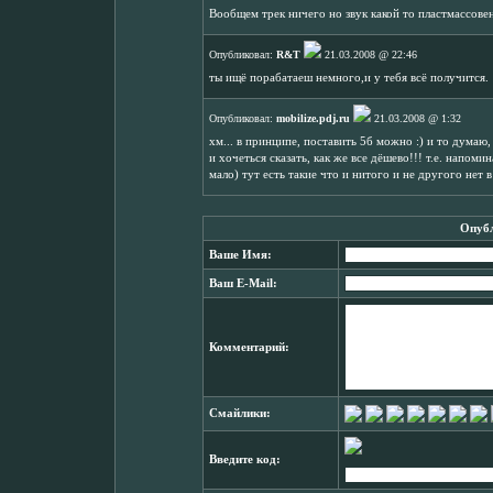
Вообщем трек ничего но звук какой то пластмассове
Опубликовал:
R&T
21.03.2008 @ 22:46
ты ищё порабатаеш немного,и у тебя всё получится.
Опубликовал:
mobilize.pdj.ru
21.03.2008 @ 1:32
хм... в принципе, поставить 5б можно :) и то думаю
и хочеться сказать, как же все дёшево!!! т.е. напомин
мало) тут есть такие что и нитого и не другого нет в 
Опубл
Ваше Имя:
Ваш E-Mail:
Комментарий:
Смайлики:
Введите код: