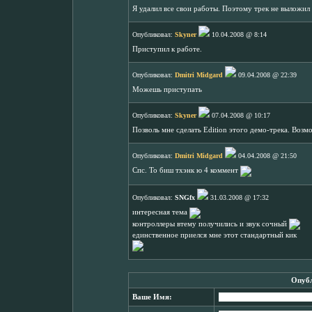
Я удалил все свои работы. Поэтому трек не выложил 
Опубликовал:
Skyner
10.04.2008 @ 8:14
Приступил к работе.
Опубликовал:
Dmitri Midgard
09.04.2008 @ 22:39
Можешь приступать
Опубликовал:
Skyner
07.04.2008 @ 10:17
Позволь мне сделать Edition этого демо-трека. Возм
Опубликовал:
Dmitri Midgard
04.04.2008 @ 21:50
Спс. То биш тхэнк ю 4 коммент
Опубликовал:
SNGfx
31.03.2008 @ 17:32
интересная тема
контроллеры втему получились и звук сочный
единственное приелся мне этот стандартный кик
Опубл
Ваше Имя: