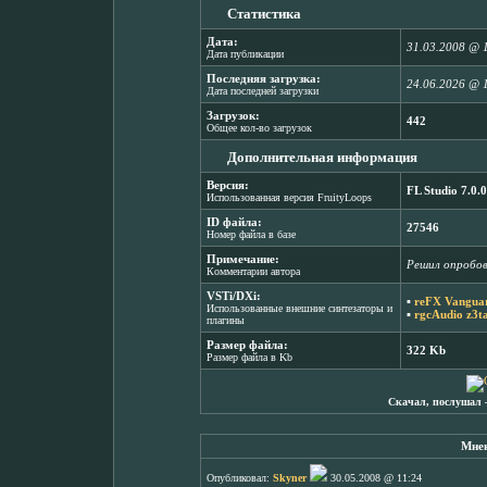
Статистика
Дата:
31.03.2008 @ 
Дата публикации
Последняя загрузка:
24.06.2026 @ 
Дата последней загрузки
Загрузок:
442
Общее кол-во загрузок
Дополнительная информация
Версия:
FL Studio 7.0.0
Использованная версия FruityLoops
ID файла:
27546
Номер файла в базе
Примечание:
Решил опробов
Комментарии автора
VSTi/DXi:
▪
reFX Vanguar
Использованные внешние синтезаторы и
▪
rgcAudio z3t
плагины
Размер файла:
322 Kb
Размер файла в Kb
Скачал, послушал 
Мнен
Опубликовал:
Skyner
30.05.2008 @ 11:24