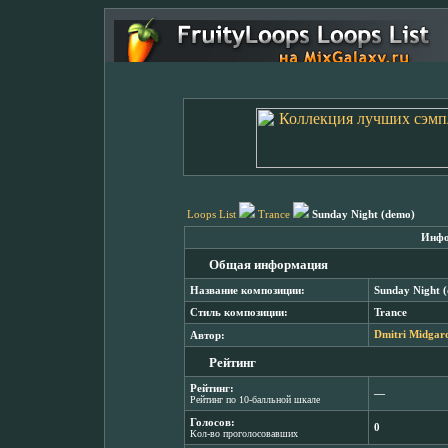
Loops List
Trance
Sunday Night (demo)
Инфо
Общая информация
Название композиции:
Sunday Night 
Стиль композиции:
Trance
Автор:
Dmitri Midgar
Рейтинг
Рейтинг:
―
Рейтинг по 10-балльной шкале
Голосов:
0
Кол-во проголосовавших