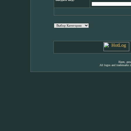
Идея, ди
All logos and trademarks in