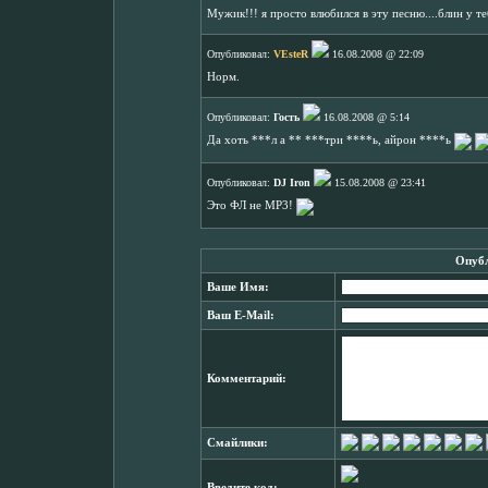
Мужик!!! я просто влюбился в эту песню....блин у т
Опубликовал:
VEsteR
16.08.2008 @ 22:09
Норм.
Опубликовал:
Гость
16.08.2008 @ 5:14
Да хоть ***л а ** ***три ****ь, айрон ****ь
Опубликовал:
DJ Iron
15.08.2008 @ 23:41
Это ФЛ не МР3!
Опубл
Ваше Имя:
Ваш E-Mail:
Комментарий:
Смайлики:
Введите код: