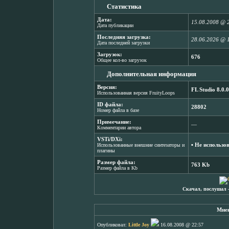
Статистика
Дата:
15.08.2008 @ 
Дата публикации
Последняя загрузка:
28.06.2026 @ 
Дата последней загрузки
Загрузок:
676
Общее кол-во загрузок
Дополнительная информация
Версия:
FL Studio 8.0.0
Использованная версия FruityLoops
ID файла:
28802
Номер файла в базе
Примечание:
―
Комментарии автора
VSTi/DXi:
▪ Не использо
Использованные внешние синтезаторы и
плагины
Размер файла:
763 Kb
Размер файла в Kb
Скачал, послушал 
Мнен
Опубликовал:
Little Joy
16.08.2008 @ 22:57