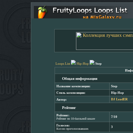
Loops List
Hip-Hop
Step
Инфо
Общая информация
Название композиции:
Step
Стиль композиции:
Hip-Hop
Автор:
DJ LeadER
Рейтинг
Рейтинг:
7/10
Рейтинг по 10-балльной шкале
Голосов:
3
Кол-во проголосовавших