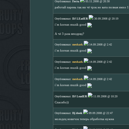
Опубликовал:
Гость
05.11.2008 @ 20:30
работай парень так ни чё трэк но вата полная имхо 
Опубликовал:
DJ LEadER
30.09.2008 @ 20:19
i`m korean muzik good
А чё 3 раза вподряд?
Опубликовал:
meshark
14.09.2008 @ 2:42
i`m korean muzik good
Опубликовал:
meshark
14.09.2008 @ 2:42
i`m korean muzik good
Опубликовал:
meshark
14.09.2008 @ 2:42
i`m korean muzik good
Опубликовал:
DJ LeadER
11.09.2008 @ 10:20
Спасибо))
Опубликовал:
Dj dook
09.09.2008 @ 22:47
молодец новичок теперь обработка нужна