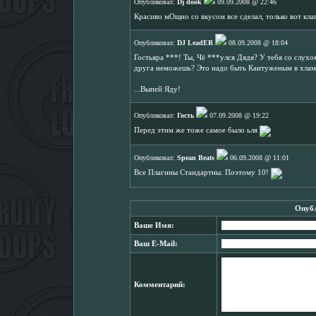
Опубликовал:
Dj dook
09.09.2008 @ 22:46
Красиво мОщно со вкусом все сделал, только вот кла
Опубликовал:
DJ LeadER
08.09.2008 @ 18:04
Гостьяра ***! Ты, Чё ***улся Дядя? У тебя со слух
друга неможешь? Это надо быть Кантуженым в хлам 
...Выпей Яду!
Опубликовал:
Гость
07.09.2008 @ 19:22
Перед этим же тоже самое было ьля
Опубликовал:
Spean Beats
06.09.2008 @ 11:01
Все Плагины Стандартны. Поэтому 10!
Опубл
Ваше Имя:
Ваш E-Mail:
Комментарий: