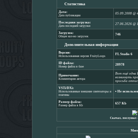
Статистика
Дата:
05.09.2008 @ 
Дата публикации
Последняя загрузка:
27.06.2026 @ 
Дата последней загрузки
Загрузок:
746
Общее кол-во загрузок
Дополнительная информация
Версия:
FL Studio 6
Использованная версия FruityLoops
ID файла:
28978
Номер файла в базе
Вот ещё одна 
Примечание:
возникнуть пр
Комментарии автора
просьба отпис
VSTi/DXi:
▪ Не использо
Использованные внешние синтезаторы и
плагины
Размер файла:
657 Kb
Размер файла в Kb
Скачал, послушал 
Мнен