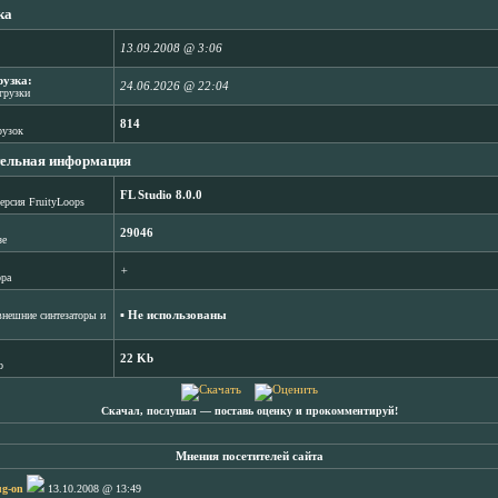
ка
13.09.2008 @ 3:06
рузка:
24.06.2026 @ 22:04
агрузки
814
рузок
ельная информация
FL Studio 8.0.0
ерсия FruityLoops
29046
зе
+
ора
▪ Не использованы
нешние синтезаторы и
22 Kb
b
Скачал, послушал ― поставь оценку и прокомментируй!
Мнения посетителей сайта
ug-on
13.10.2008 @ 13:49