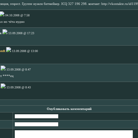
иция, respect. Группе нужен битмейкер. ICQ 327 196 298. контакт: http://vkontakte.ru/id1
04.10.2008 @ 7:58
хо но чёта нудно
n
13.09.2008 @ 17:23
steR
13.09.2008 @ 13:00
13.09.2008 @ 8:47
ет ****ец
13.09.2008 @ 8:43
Опубликовать комментарий