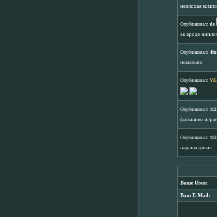
неплохая композ
Опубликовал:
de
ак вроде нипло
Опубликовал:
4fu
номально
Опубликовал:
VE
Опубликовал:
112
фальшиво игра
Опубликовал:
112
параша дикая
Ваше Имя:
Ваш E-Mail: