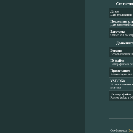
Статисти
Дата:
Дата публикации
Последняя заг
Дата последней з
Загрузок:
Общее кол-во заг
Дополнит
Версия:
Использованная в
ID файла:
Номер файла в ба
Примечание:
Комментарии авт
VSTi/DXi:
Использованные в
плагины
Размер файла:
Размер файла в K
Опубликовал:
Dr