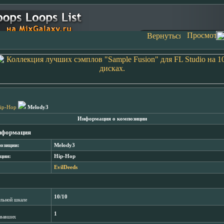
ip-Hop
Melody3
Информация о композиции
нформация
озиции:
Melody3
ции:
Hip-Hop
EvilDeeds
10/10
лльной шкале
1
овавших