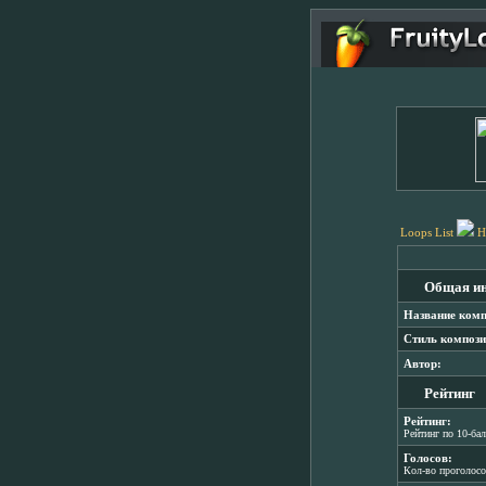
Loops List
H
Общая и
Название комп
Стиль компози
Автор:
Рейтинг
Рейтинг:
Рейтинг по 10-ба
Голосов:
Кол-во проголос