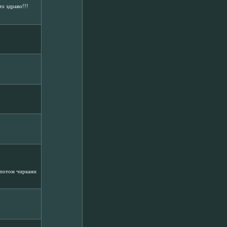
то здраво!!!
к потом чиркани