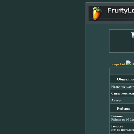
Loops List
H
Общая и
Название комп
Стиль компози
Автор:
Рейтинг
Рейтинг:
Рейтинг по 10-ба
Голосов:
Кол-во проголос