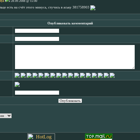
-fyz
28.09.2008 @ 15:00
ельце есть на счёт этого минуса, стучись в аську 381758903
Опубликовать комментарий