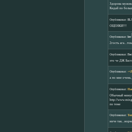
Здорова мужик..
Кидай по больше
Опубликовал:
П.
ОЦЕНКИ!!!
Опубликовал:
lee
2гость ага...то
Опубликовал:
Гос
это че ДЖ Баст
Опубликовал:
-=
а по мне очень 
Опубликовал:
Па
Обычный минус.
http://www.mixg
по теме
Опубликовал:
To
ниче так...нор