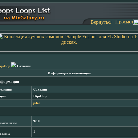
ip-Hop
Сахалин
Информация о композиции
нформация
озиции:
Сахалин
ции:
Hip-Hop
p.lee
9/10
лльной шкале
1
овавших