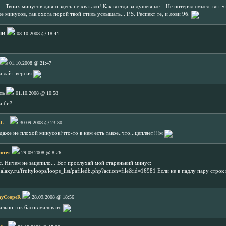
. Твоих минусов давно здесь не хватало! Как всегда за душевные... Не потерял смысл, вот ч
 минусов, так охота порой твой стиль услышать... P.S. Респект те, и лови 9б.
ЛИ
08.10.2008 @ 18:41
01.10.2008 @ 21:47
ка лайт версия
ть
01.10.2008 @ 10:58
а би?
ZL=-
30.09.2008 @ 23:30
даже не плохой минусок!что-то в нем есть такое..что...цепляет!!!м
штет
29.09.2008 @ 8:26
 Ничем не зацепило... Вот прослухай мой старенький минус:
alaxy.ru/fruityloops/loops_list/pafiledb.php?action=file&id=16981 Если не в падлу пару стро
nyCoopeR
28.09.2008 @ 18:56
мально ток басов маловато