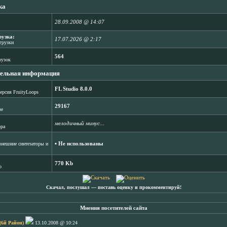
ка
28.09.2008 @ 14:07
рузка:
17.07.2026 @ 2:17
агрузки
564
рузок
ельная информация
FL Studio 8.0.0
ерсия FruityLoops
29167
зе
мелодичный минус...
ора
▪ Не использованы
нешние синтезаторы и
770 Kb
b
Скачал, послушал ― поставь оценку и прокомментируй!
Мнения посетителей сайта
(6й Район)
13.10.2008 @ 10:24