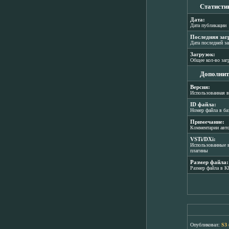
Статисти
Дата:
Дата публикации
Последняя заг
Дата последней з
Загрузок:
Общее кол-во заг
Дополнит
Версия:
Использованная в
ID файла:
Номер файла в ба
Примечание:
Комментарии авт
VSTi/DXi:
Использованные в
плагины
Размер файла:
Размер файла в K
Опубликовал:
S3 