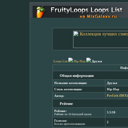
Loops List
Hip-Hop
Друзья
Инфо
Общая информация
Название композиции:
Друзья
Стиль композиции:
Hip-Hop
Автор:
PavLick (DEX)
Рейтинг
Рейтинг:
5.5/10
Рейтинг по 10-балльной шкале
Голосов:
2
Кол-во проголосовавших