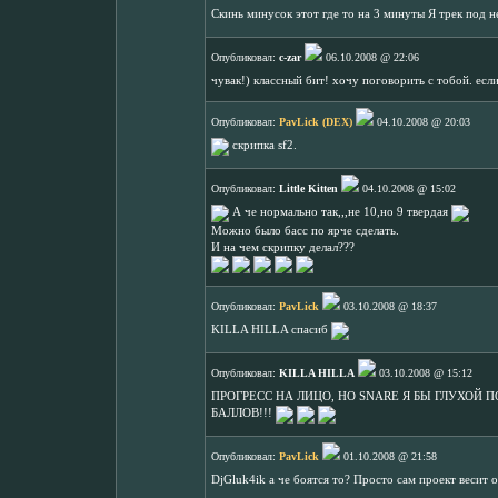
Скинь минусок этот где то на 3 минуты Я трек под 
Опубликовал:
c-zar
06.10.2008 @ 22:06
чувак!) классный бит! хочу поговорить с тобой. есл
Опубликовал:
PavLick (DEX)
04.10.2008 @ 20:03
скрипка sf2.
Опубликовал:
Little Kitten
04.10.2008 @ 15:02
А че нормально так,,,не 10,но 9 твердая
Можно было басс по ярче сделать.
И на чем скрипку делал???
Опубликовал:
PavLick
03.10.2008 @ 18:37
KILLA HILLA спасиб
Опубликовал:
KILLA HILLA
03.10.2008 @ 15:12
ПРОГРЕСС НА ЛИЦО, НО SNARE Я БЫ ГЛУХОЙ 
БАЛЛОВ!!!
Опубликовал:
PavLick
01.10.2008 @ 21:58
DjGluk4ik а че боятся то? Просто сам проект весит