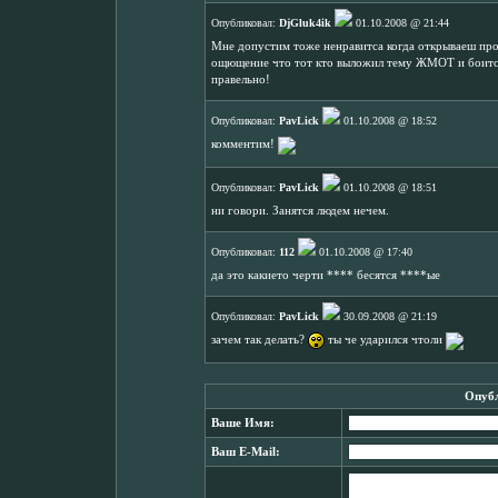
Опубликовал:
DjGluk4ik
01.10.2008 @ 21:44
Мне допустим тоже ненравитса когда открываеш проек
ощющение что тот кто выложил тему ЖМОТ и боитса 
правельно!
Опубликовал:
PavLick
01.10.2008 @ 18:52
комментим!
Опубликовал:
PavLick
01.10.2008 @ 18:51
ни говори. Занятся людем нечем.
Опубликовал:
112
01.10.2008 @ 17:40
да это какието черти **** бесятся ****ые
Опубликовал:
PavLick
30.09.2008 @ 21:19
зачем так делать?
ты че ударился чтоли
Опубл
Ваше Имя:
Ваш E-Mail: