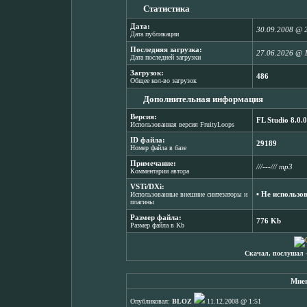
Статистика
Дата:
30.09.2008 @ 
Дата публикации
Последняя загрузка:
27.06.2026 @ 
Дата последней загрузки
Загрузок:
486
Общее кол-во загрузок
Дополнительная информация
Версия:
FL Studio 8.0.0
Использованная версия FruityLoops
ID файла:
29189
Номер файла в базе
Примечание:
///---/// mp3
Комментарии автора
VSTi/DXi:
▪ Не использо
Использованные внешние синтезаторы и
плагины
Размер файла:
776 Kb
Размер файла в Kb
Скачал, послушал 
Мнен
Опубликовал:
BLOZ
11.12.2008 @ 1:51