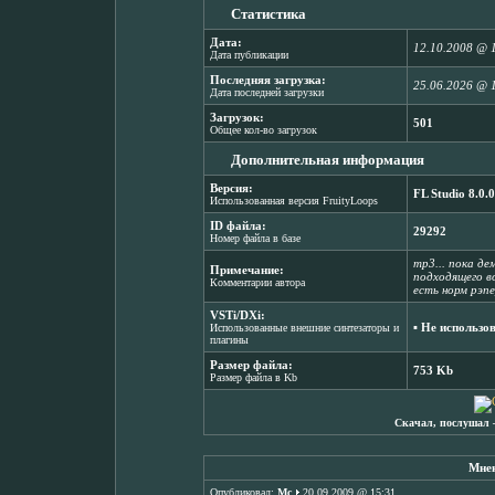
Статистика
Дата:
12.10.2008 @ 
Дата публикации
Последняя загрузка:
25.06.2026 @ 
Дата последней загрузки
Загрузок:
501
Общее кол-во загрузок
Дополнительная информация
Версия:
FL Studio 8.0.0
Использованная версия FruityLoops
ID файла:
29292
Номер файла в базе
mp3... пока де
Примечание:
подходящего вок
Комментарии автора
есть норм рэп
VSTi/DXi:
▪ Не использо
Использованные внешние синтезаторы и
плагины
Размер файла:
753 Kb
Размер файла в Kb
Скачал, послушал 
Мнен
Опубликовал:
Mc
20.09.2009 @ 15:31