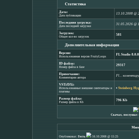
Статистика
Дата:
13.10.2008 @ 
Дата публикации
Последняя загрузка:
31.05.2026 @ 
Дата последней загрузки
Загрузок:
581
Общее кол-во загрузок
Дополнительная информация
Версия:
FL Studio 8.0.0
Использованная версия FruityLoops
ID файла:
29317
Номер файла в базе
Примечание:
Fl... коменти
Комментарии автора
VSTi/DXi:
▪
Steinberg Hy
Использованные внешние синтезаторы и
плагины
Размер файла:
796 Kb
Размер файла в Kb
Скачал, послушал 
Мнен
Опубликовал:
Гость
16.10.2008 @ 15:25