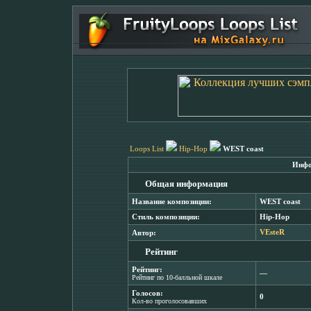
Loops List
Hip-Hop
WEST coast
Инфо
Общая информация
Название композиции:
WEST coast
Стиль композиции:
Hip-Hop
Автор:
VEsteR
Рейтинг
Рейтинг:
―
Рейтинг по 10-балльной шкале
Голосов:
0
Кол-во проголосовавших