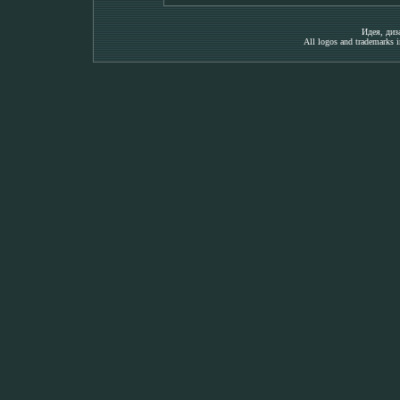
Идея, ди
All logos and trademarks in