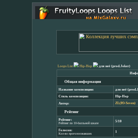
Loops List
Hip-Hop
для неё (prod.Joker)
Инфо
Общая информация
Название композиции:
для неё (prod.
Стиль композиции:
Hip-Hop
Автор:
ZL(Ю-Seven)
Рейтинг
Рейтинг:
5/10
Рейтинг по 10-балльной шкале
Голосов:
1
Кол-во проголосовавших