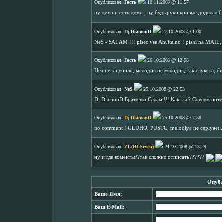
Опубликовал:
Гость
10.11.2008 @ 11:57
ну демо и есть демо , ну будь руки кривые доделал 
Опубликовал:
Dj DiamonD
27.10.2008 @ 1:00
Ne$ - SALAM !!! pisec vse Ahuitelno ! pishi na MAIL,
Опубликовал:
Гость
26.10.2008 @ 12:58
Неа не зацепило, мелодия не мелодия, так скукота, би
Опубликовал:
Ne$
25.10.2008 @ 22:53
Dj DiamonD Брателло Салам !!! Как ты ? Совсем поте
Опубликовал:
Dj DiamonD
25.10.2008 @ 2:50
no comment ! GLUHO, PUSTO, melodiya ne ceplyaet...
Опубликовал:
ZL(Ю-Seven)
24.10.2008 @ 18:29
ну и где коменты??так сложно отписать??????
Опубл
Ваше Имя:
Ваш E-Mail: