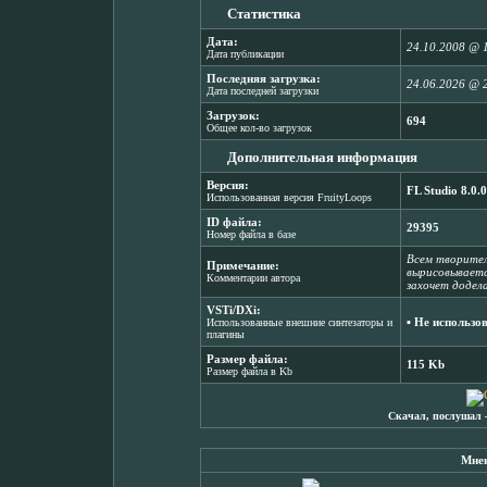
Статистика
Дата:
24.10.2008 @ 
Дата публикации
Последняя загрузка:
24.06.2026 @ 
Дата последней загрузки
Загрузок:
694
Общее кол-во загрузок
Дополнительная информация
Версия:
FL Studio 8.0.0
Использованная версия FruityLoops
ID файла:
29395
Номер файла в базе
Всем творител
Примечание:
вырисовывается
Комментарии автора
захочет додела
VSTi/DXi:
▪ Не использо
Использованные внешние синтезаторы и
плагины
Размер файла:
115 Kb
Размер файла в Kb
Скачал, послушал 
Мнен