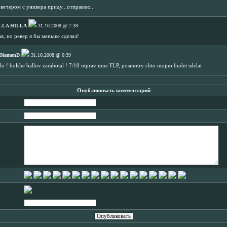
вечером с универа приду...отправлю..
LLA HILLA
31.10.2008 @ 7:39
я, но ревер я бы меньше сделал!
 DiamonD
31.10.2008 @ 0:39
lo ! bolshe ballov zarabotal ! 7/10 otprav mne FLP, posmotry chto mojno budet sdelat
Опубликовать комментарий