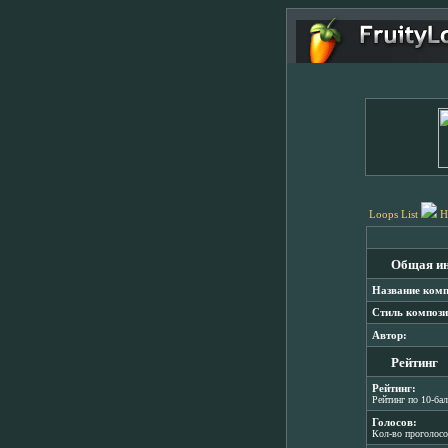
Loops List
H
Общая и
Название комп
Стиль компози
Автор:
Рейтинг
Рейтинг:
Рейтинг по 10-ба
Голосов:
Кол-во проголос