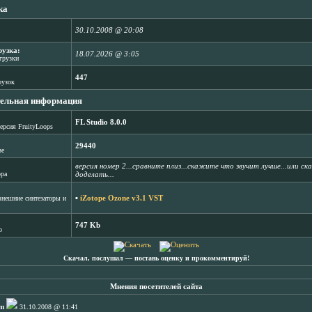
ка
30.10.2008 @ 20:08
рузка:
18.07.2026 @ 3:05
агрузки
447
рузок
ельная информация
FL Studio 8.0.0
ерсия FruityLoops
29440
зе
версия номер 2...сравните плиз...скажите что звучит лучше...или с
ора
доделать...
▪
iZotope Ozone v3.1 VST
нешние синтезаторы и
747 Kb
b
Скачал, послушал ― поставь оценку и прокомментируй!
Мнения посетителей сайта
m
31.10.2008 @ 11:41