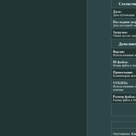
Статисти
Дата:
Дата публикации
Последняя заг
Дата последней з
Загрузок:
Общее кол-во заг
Дополнит
Версия:
Использованная в
ID файла:
Номер файла в ба
Примечание:
Комментарии авт
VSTi/DXi:
Использованные в
плагины
Размер файла:
Размер файла в K
Опубликовал:
Ka