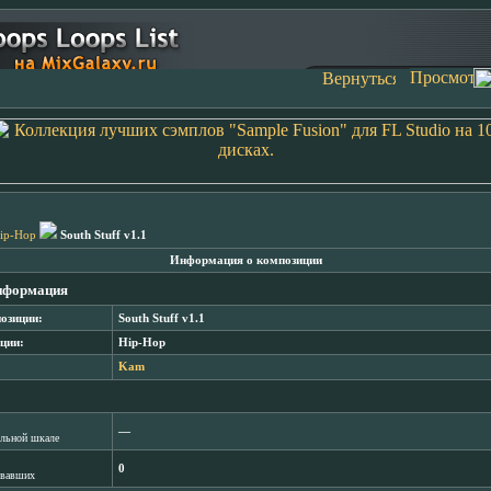
ip-Hop
South Stuff v1.1
Информация о композиции
нформация
озиции:
South Stuff v1.1
ции:
Hip-Hop
Kam
―
лльной шкале
0
овавших