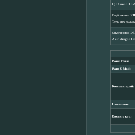
Dj DiamonD ок!
Опубликовал:
KI
Тема нормальна
Опубликовал:
Dj
A eto drugoe De
Ваше Имя:
Ваш E-Mail:
Комментарий:
Смайлики:
Введите код: