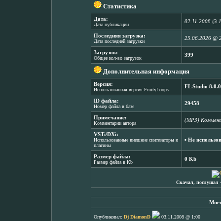
Статистика
Дата:
02.11.2008 @ 
Дата публикации
Последняя загрузка:
25.06.2026 @ 
Дата последней загрузки
Загрузок:
399
Общее кол-во загрузок
Дополнительная информация
Версия:
FL Studio 8.0.0
Использованная версия FruityLoops
ID файла:
29458
Номер файла в базе
Примечание:
(MP3) Коммент
Комментарии автора
VSTi/DXi:
▪ Не использо
Использованные внешние синтезаторы и
плагины
Размер файла:
0 Kb
Размер файла в Kb
Скачал, послушал 
Мнен
Опубликовал:
Dj DiamonD
03.11.2008 @ 1:00