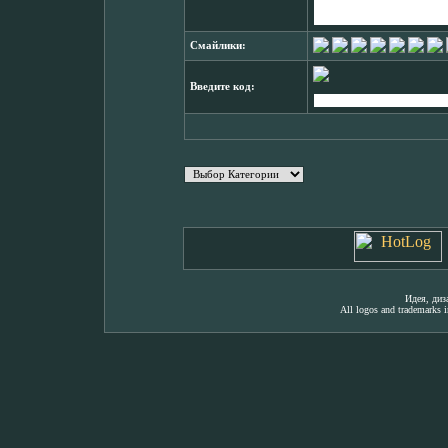
Смайлики:
Введите код:
Идея, ди
All logos and trademarks in