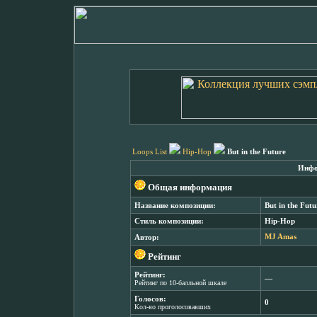
Loops List
Hip-Hop
But in the Future
Инфо
Общая информация
Название композиции:
But in the Futu
Стиль композиции:
Hip-Hop
Автор:
MJ Amas
Рейтинг
Рейтинг:
―
Рейтинг по 10-балльной шкале
Голосов:
0
Кол-во проголосовавших