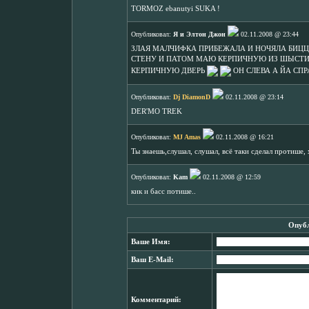
TORMOZ ebanutyi SUKA !
Опубликовал:
Я и Элтон Джон
02.11.2008 @ 23:44
ЗЛАЯ МАЛЧИФКА ПРИБЕЖАЛА И НОЧЯЛА БИЦЦО
СТЕНУ И ПАТОМ МАЮ КЕРПИЧНУЮ ИЗ ШЫСТИ
КЕРПИЧНУЮ ДВЕРЬ
ОН СЛЕВА А ЙА СП
Опубликовал:
Dj DiamonD
02.11.2008 @ 23:14
DER'MO TREK
Опубликовал:
MJ Amas
02.11.2008 @ 16:21
Ты знаешь,слушал, слушал, всё таки сделал протише, 
Опубликовал:
Kam
02.11.2008 @ 12:59
кик и басс потише..
Опубл
Ваше Имя:
Ваш E-Mail:
Комментарий: