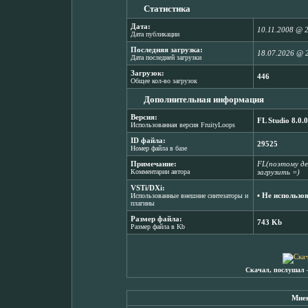
Статистика
Дата:
10.11.2008 @ 
Дата публикации
Последняя загрузка:
18.07.2026 @ 
Дата последней загрузки
Загрузок:
446
Общее кол-во загрузок
Дополнительная информация
Версия:
FL Studio 8.0.0
Использованная версия FruityLoops
ID файла:
29525
Номер файла в базе
Примечание:
FL(поэтому де
Комментарии автора
загрузить =)
VSTi/DXi:
▪ Не использо
Использованные внешние синтезаторы и
плагины
Размер файла:
743 Kb
Размер файла в Kb
Скачал, послушал 
Мнен