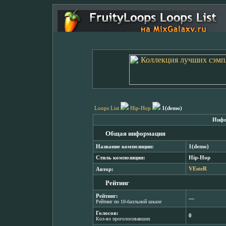
Loops List
Hip-Hop
1(demo)
Инфо
Общая информация
Название композиции:
1(demo)
Стиль композиции:
Hip-Hop
Автор:
VEsteR
Рейтинг
Рейтинг:
―
Рейтинг по 10-балльной шкале
Голосов:
0
Кол-во проголосовавших