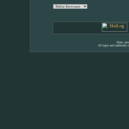
Идея, ди
All logos and trademarks in