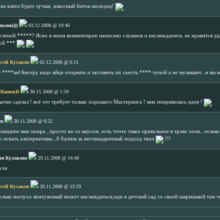
на клепз будет лучше, классный биток молодец!
акоша)))
03.12.2008 @ 19:46
, слепой *****? Ясно в моем комментарии написано слушаем и наслаждаемся, не нравится уд
вой ***
ргей Кулаков
02.12.2008 @ 0:21
 ****ая!Автору надо яйца оторвать и заставить их съесть.**** тупой а не музыкант...и вы
 DiamonD
30.11.2008 @ 1:59
бычно сделал ! всё это требует только хорошего Мастеринга ! мне понравилась идея !
m
30.11.2008 @ 0:22
ринципе мне понра...просто но со вкусом..есть чтото такое прикольное в трэке этом...тольк
до искать альтернативы...6 баллов за нестандарнтный подход твои
!!!
ня Кулакова
29.11.2008 @ 14:40
очи
ргей Кулаков
29.11.2008 @ 13:29
олько наглухо контуженый может наслаждаться,иди в детский сад со своей шарманкой там 