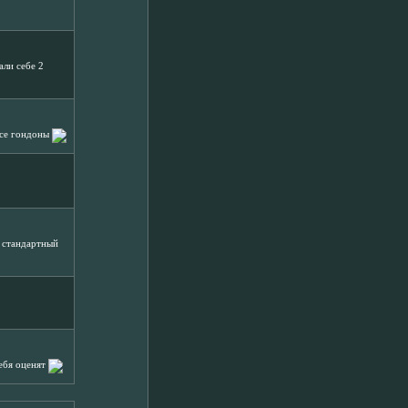
али себе 2
 все гондоны
о стандартный
тебя оценят