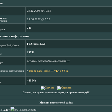
ка
29.11.2008 @ 12:56
рузка:
25.06.2026 @ 7:52
агрузки
741
рузок
ельная информация
FL Studio 8.0.0
ерсия FruityLoops
29732
зе
слушаем наслаждаемся музыкой)))
ора
▪
Image-Line Toxic III v1.41 VSTi
нешние синтезаторы и
440 Kb
b
Скачал, послушал ― поставь оценку и прокомментируй!
Мнения посетителей сайта
ng Daddy
06.12.2008 @ 20:40