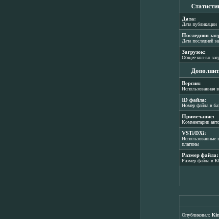
Статисти
Дата:
Дата публикации
Последняя заг
Дата последней з
Загрузок:
Общее кол-во заг
Дополнит
Версия:
Использованная в
ID файла:
Номер файла в ба
Примечание:
Комментарии авт
VSTi/DXi:
Использованные в
плагины
Размер файла:
Размер файла в K
Опубликовал:
Ki