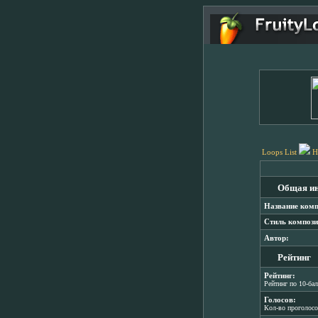
Loops List
H
Общая и
Название комп
Стиль компози
Автор:
Рейтинг
Рейтинг:
Рейтинг по 10-ба
Голосов:
Кол-во проголос