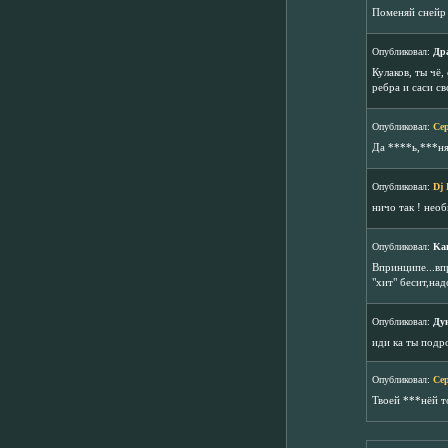
Поменяй снейр 
Опубликовал:
Др
Кулаков, ты чё
ребра и саси с
Опубликовал:
Се
Да ****ь,***ня
Опубликовал:
Dj
ничо так ! нео
Опубликовал:
Ka
Впринципе...вп
"хит" бесит,на
Опубликовал:
Ду
иди ка ты подр
Опубликовал:
Се
Твоей ***нёй т