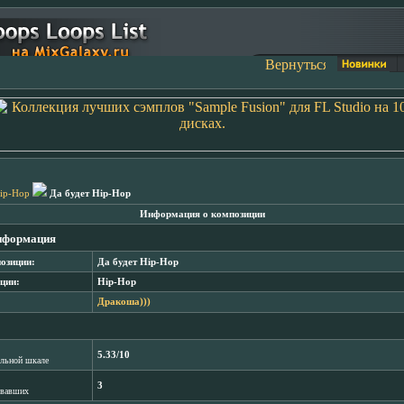
ip-Hop
Да будет Hip-Hop
Информация о композиции
нформация
озиции:
Да будет Hip-Hop
ции:
Hip-Hop
Дракоша)))
5.33/10
лльной шкале
3
овавших