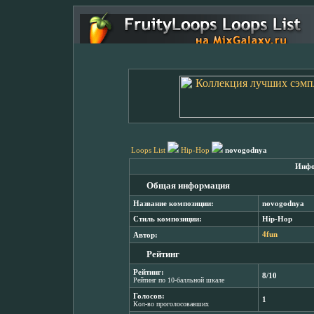
Loops List
Hip-Hop
novogodnya
Инфо
Общая информация
Название композиции:
novogodnya
Стиль композиции:
Hip-Hop
Автор:
4fun
Рейтинг
Рейтинг:
8/10
Рейтинг по 10-балльной шкале
Голосов:
1
Кол-во проголосовавших