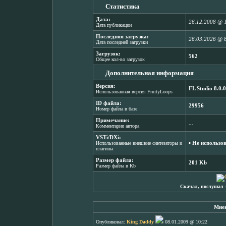
Статистика
Дата:
26.12.2008 @ 
Дата публикации
Последняя загрузка:
26.03.2026 @ 
Дата последней загрузки
Загрузок:
562
Общее кол-во загрузок
Дополнительная информация
Версия:
FL Studio 8.0.0
Использованная версия FruityLoops
ID файла:
29956
Номер файла в базе
Примечание:
...
Комментарии автора
VSTi/DXi:
▪ Не использо
Использованные внешние синтезаторы и
плагины
Размер файла:
201 Kb
Размер файла в Kb
Скачал, послушал 
Мнен
Опубликовал:
King Daddy
08.01.2009 @ 10:22