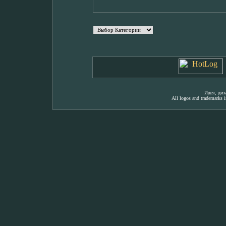
Идея, ди
All logos and trademarks in