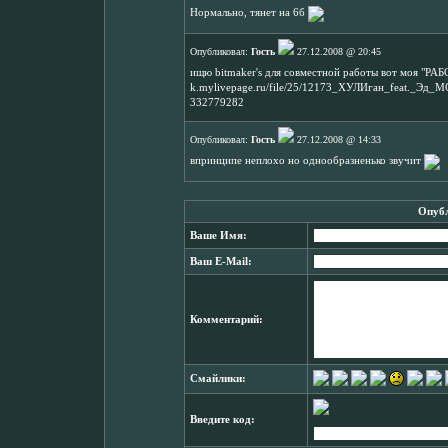
Нормально, тянет на 6б
Опубликовал:
Гость
27.12.2008 @ 20:45
ищю bitmaker's для совместной работы вот моя "РАБО
k.mylivepage.ru/file/25/12173_ХУЛИган_feat._Эд_
332779282
Опубликовал:
Гость
27.12.2008 @ 14:33
впринципе неплохо но однообразненько звучит
Опубл
Ваше Имя:
Ваш E-Mail:
Комментарий:
Смайлики:
Введите код: