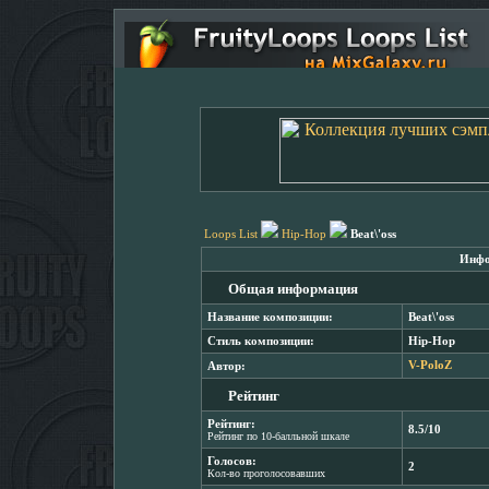
Loops List
Hip-Hop
Beat\'oss
Инфо
Общая информация
Название композиции:
Beat\'oss
Стиль композиции:
Hip-Hop
Автор:
V-PoloZ
Рейтинг
Рейтинг:
8.5/10
Рейтинг по 10-балльной шкале
Голосов:
2
Кол-во проголосовавших