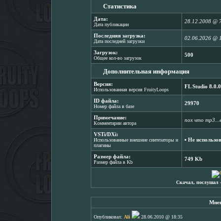
Статистика
Дата:
28.12.2008 @ 
Дата публикации
Последняя загрузка:
02.06.2026 @ 
Дата последней загрузки
Загрузок:
500
Общее кол-во загрузок
Дополнительная информация
Версия:
FL Studio 8.0.0
Использованная версия FruityLoops
ID файла:
29970
Номер файла в базе
Примечание:
пох что mp3...
Комментарии автора
VSTi/DXi:
▪ Не использо
Использованные внешние синтезаторы и
плагины
Размер файла:
749 Kb
Размер файла в Kb
Скачал, послушал 
Мнен
Опубликовал:
Ali
28.06.2010 @ 18:35