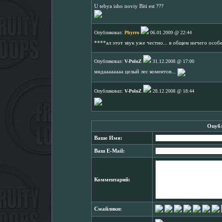
U tebya isho noviy Biti est ???
Опубликовал:
Phyrro
06.01.2009 @ 22:44
****ал этот звук уже честно... в общем ничего особе
Опубликовал:
V-PoloZ
31.12.2008 @ 17:00
мндаааааааа целый лес коментов...
Опубликовал:
V-PoloZ
28.12.2008 @ 18:44
Опубл
Ваше Имя:
Ваш E-Mail:
Комментарий:
Смайлики: