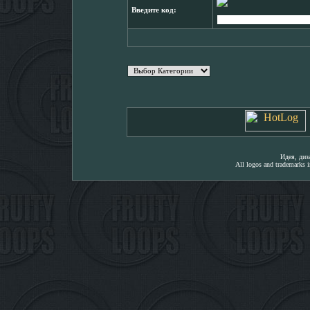
Введите код:
Идея, ди
All logos and trademarks in