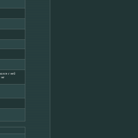
ался с ней
 не