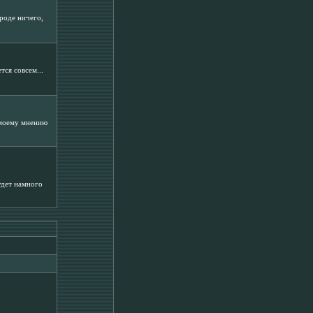
роде ничего,
тся совсем...
о моему мнению
удет намного