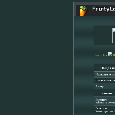
Loops List
H
Общая и
Название комп
Стиль компози
Автор:
Рейтинг
Рейтинг:
Рейтинг по 10-ба
Голосов:
Кол-во проголос