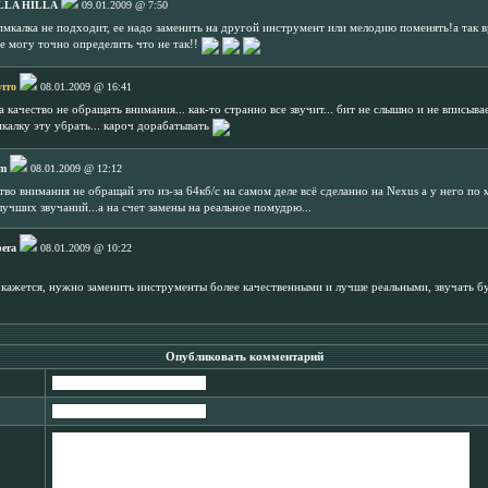
LLA HILLA
09.01.2009 @ 7:50
пмкалка не подходит, ее надо заменить на другой инструмент или мелодию поменять!а так в
не могу точно определить что не так!!
rro
08.01.2009 @ 16:41
 качество не обращать внимания... как-то странно все звучит... бит не слышно и не вписывае
икалку эту убрать... кароч дорабатывать
m
08.01.2009 @ 12:12
ство внимания не обращай это из-за 64кб/с на самом деле всё сделанно на Nexus а у него п
лучших звучаний...а на счет замены на реальное помудрю...
era
08.01.2009 @ 10:22
е кажется, нужно заменить инструменты более качественными и лучше реальными, звучать б
Опубликовать комментарий