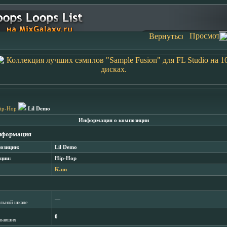
ip-Hop
Lil Demo
Информация о композиции
нформация
озиции:
Lil Demo
ции:
Hip-Hop
Kam
―
лльной шкале
0
овавших