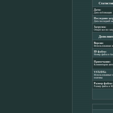
Статисти
Дата:
Дата публикации
Последняя заг
Дата последней з
Загрузок:
Общее кол-во заг
Дополнит
Версия:
Использованная в
ID файла:
Номер файла в ба
Примечание:
Комментарии авт
VSTi/DXi:
Использованные в
плагины
Размер файла:
Размер файла в K