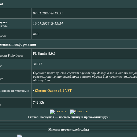
ка
07.01.2009 @ 19:31
рузка:
10.07.2026 @ 13:54
агрузки
460
рузок
ельная информация
FL Studio 8.0.0
ерсия FruityLoops
30077
зе
Оцените пожалуиста свежим слухом эту дэмку..а то я чтото запут
совсем...что не так тут?трэк в целом удачен ?на качество внимание
ора
обращайте...
▪
iZotope Ozone v3.1 VST
нешние синтезаторы и
742 Kb
b
Скачал, послушал ― поставь оценку и прокомментируй!
Мнения посетителей сайта