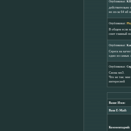
Опубликовал:
KI
действительно 
но из-за 64 кб 
Опубликовал:
Phy
В общем если на
синт главный п
Опубликовал:
Ka
Cepera на каче
одно из самых 
Опубликовал:
Cep
Снова мп3.
Что не так: мн
интересней
Ваше Имя:
Ваш E-Mail:
Комментарий: