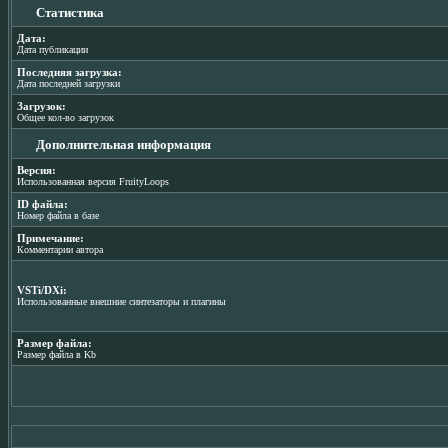
Статистика
Дата:
Дата публикации
Последняя загрузка:
Дата последней загрузки
Загрузок:
Общее кол-во загрузок
Дополнительная информация
Версия:
Использованная версия FruityLoops
ID файла:
Номер файла в базе
Примечание:
Комментарии автора
VSTi/DXi:
Использованные внешние синтезаторы и плагины
Размер файла:
Размер файла в Kb