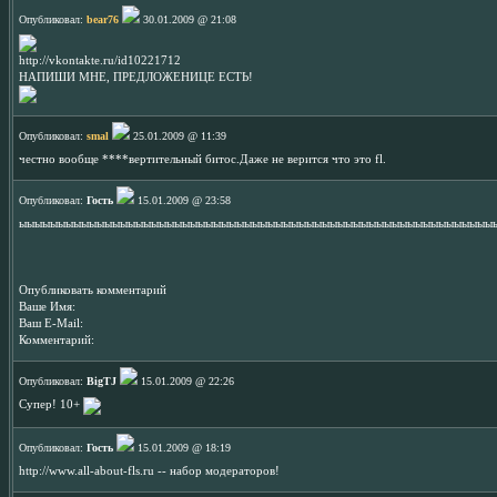
Опубликовал:
bear76
30.01.2009 @ 21:08
http://vkontakte.ru/id10221712
НАПИШИ МНЕ, ПРЕДЛОЖЕНИЦЕ ЕСТЬ!
Опубликовал:
smal
25.01.2009 @ 11:39
честно вообще ****вертительный битос.Даже не верится что это fl.
Опубликовал:
Гость
15.01.2009 @ 23:58
ыыыыыыыыыыыыыыыыыыыыыыыыыыыыыыыыыыыыыыыыыыыыыыыыыыыыыыыыыыыыы
Опубликовать комментарий
Ваше Имя:
Ваш E-Mail:
Комментарий:
Опубликовал:
BigTJ
15.01.2009 @ 22:26
Супер! 10+
Опубликовал:
Гость
15.01.2009 @ 18:19
http://www.all-about-fls.ru -- набор модераторов!