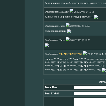
А но и видно что за 20 минут сделал. Потому что од
Опубликовал:
MaDDely
28.02.2009 @ 15:58
А я вместе с мг решил деградировать))))))
Опубликовал:
Гость
28.02.2009 @ 15:55
продолжай дальше
Опубликовал:
Гость
28.02.2009 @ 14:36
Опубликовал:
ТЫ ЧО ЕБАН??????
28.02.2009 @ 14:
дибила ****ь кусок ****его, ***** такую паибен
****??????ТЫ ЧО ****??????ТЫ ЧО ****??????ТЫ
****??????ТЫ ЧО ****??????ТЫ ЧО ****??????ТЫ
****??????ТЫ ЧО ****??????ТЫ ЧО ****??????
Опубл
Ваше Имя:
Ваш E-Mail: