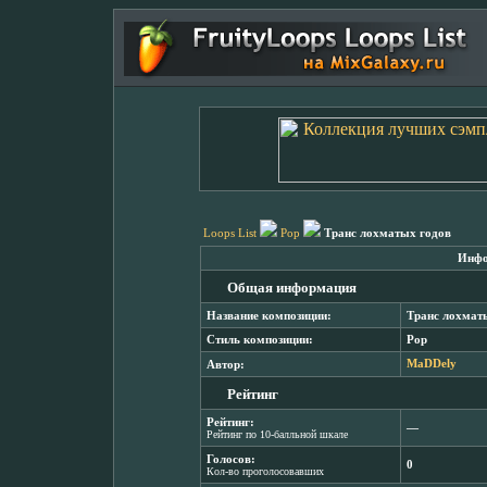
Loops List
Pop
Транс лохматых годов
Инфо
Общая информация
Название композиции:
Транс лохмат
Стиль композиции:
Pop
Автор:
MaDDely
Рейтинг
Рейтинг:
―
Рейтинг по 10-балльной шкале
Голосов:
0
Кол-во проголосовавших