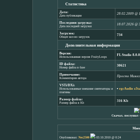
Статистика
Дата:
28.02.2009 @ 
Дата публикации
Последняя загрузка:
18.07.2026 @ 
Дата последней загрузки
Загрузок:
734
Общее кол-во загрузок
Дополнительная информация
Версия:
FL Studio 8.0.0
Использованная версия FruityLoops
ID файла:
30621
Номер файла в базе
Примечание:
Просто Маялся
Комментарии автора
VSTi/DXi:
▪
rgcAudio z3t
Использованные внешние синтезаторы и
плагины
Размер файла:
316 Kb
Размер файла в Kb
Скачал, послушал 
Мнен
Опубликовал:
Nec2500
03.10.2010 @ 0:24