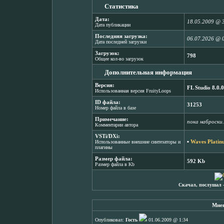
Статистика
Дата:
18.05.2009 @ 
Дата публикации
Последняя загрузка:
06.07.2026 @ 
Дата последней загрузки
Загрузок:
798
Общее кол-во загрузок
Дополнительная информация
Версия:
FL Studio 8.0.0
Использованная версия FruityLoops
ID файла:
31253
Номер файла в базе
Примечание:
пока наброски.
Комментарии автора
VSTi/DXi:
▪
Waves Platin
Использованные внешние синтезаторы и
плагины
Размер файла:
592 Kb
Размер файла в Kb
Скачал, послушал 
Мнен
Опубликовал:
Гость
01.06.2009 @ 1:34