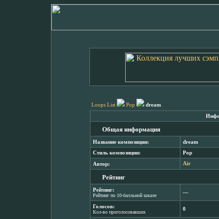
Loops List
Pop
dream
Инфо
Общая информация
Название композиции:
dream
Стиль композиции:
Pop
Автор:
Air
Рейтинг
Рейтинг:
―
Рейтинг по 10-балльной шкале
Голосов:
0
Кол-во проголосовавших