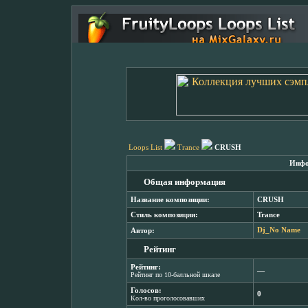
Loops List
Trance
CRUSH
Инфо
Общая информация
Название композиции:
CRUSH
Стиль композиции:
Trance
Автор:
Dj_No Name
Рейтинг
Рейтинг:
―
Рейтинг по 10-балльной шкале
Голосов:
0
Кол-во проголосовавших