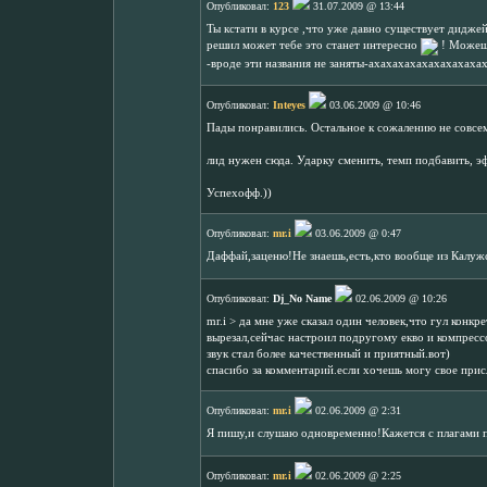
Опубликовал:
123
31.07.2009 @ 13:44
Ты кстати в курсе ,что уже давно существует диджей
решил может тебе это станет интересно
! Можешь
-вроде эти названия не заняты-ахахахахахахахахаха
Опубликовал:
Inteyes
03.06.2009 @ 10:46
Пады понравились. Остальное к сожалению не совсем
лид нужен сюда. Ударку сменить, темп подбавить, э
Успехофф.))
Опубликовал:
mr.i
03.06.2009 @ 0:47
Даффай,заценю!Не знаешь,есть,кто вообще из Калуж
Опубликовал:
Dj_No Name
02.06.2009 @ 10:26
mr.i > да мне уже сказал один человек,что гул конкр
вырезал,сейчас настроил подругому екво и компрес
звук стал более качественный и приятный.вот)
спасибо за комментарий.если хочешь могу свое присл
Опубликовал:
mr.i
02.06.2009 @ 2:31
Я пишу,и слушаю одновременно!Кажется с плагами 
Опубликовал:
mr.i
02.06.2009 @ 2:25