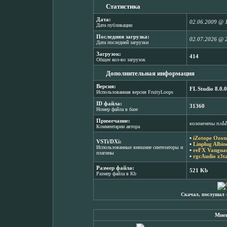
Статистика
Дата:
02.06.2009 @ 
Дата публикации
Последняя загрузка:
02.07.2026 @ 
Дата последней загрузки
Загрузок:
414
Общее кол-во загрузок
Дополнительная информация
Версия:
FL Studio 8.0.0
Использованная версия FruityLoops
ID файла:
31360
Номер файла в базе
Примечание:
комменты плЫ
Комментарии автора
▪
iZotope Ozon
VSTi/DXi:
▪
Linplug Albin
Использованные внешние синтезаторы и
▪
reFX Vanguar
плагины
▪
rgcAudio z3t
Размер файла:
521 Kb
Размер файла в Kb
Скачал, послушал 
Мнен