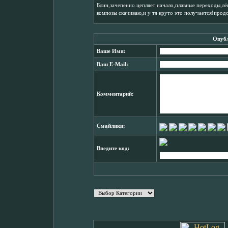
Блин,зачепенно цепляет начало,плавные переходы,лё
композы скачиваю,и у тя круто это получается!прод
Опубл
Ваше Имя:
Ваш E-Mail:
Комментарий:
Смайлики:
Введите код: