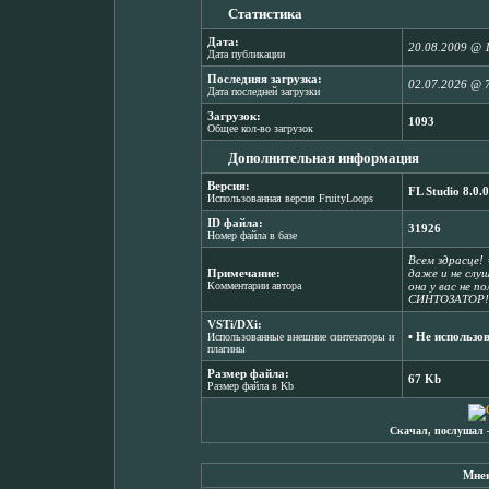
Статистика
Дата:
20.08.2009 @ 
Дата публикации
Последняя загрузка:
02.07.2026 @ 
Дата последней загрузки
Загрузок:
1093
Общее кол-во загрузок
Дополнительная информация
Версия:
FL Studio 8.0.0
Использованная версия FruityLoops
ID файла:
31926
Номер файла в базе
Всем здрасце! 
Примечание:
даже и не слу
Комментарии автора
она у вас не
СИНТОЗАТОР!!!
VSTi/DXi:
▪ Не использо
Использованные внешние синтезаторы и
плагины
Размер файла:
67 Kb
Размер файла в Kb
Скачал, послушал 
Мнен