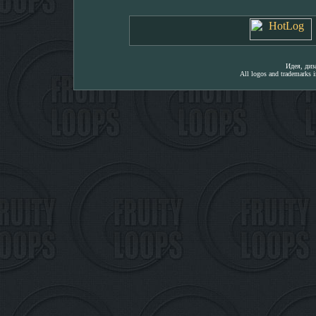
Идея, ди
All logos and trademarks in