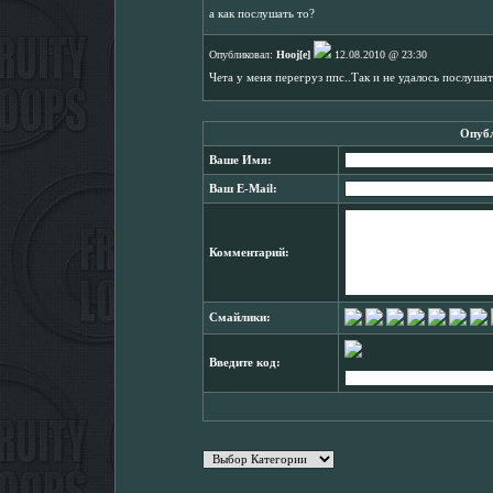
а как послушать то?
Опубликовал:
Hooj[e]
12.08.2010 @ 23:30
Чета у меня перегруз ппс..Так и не удалось послуша
Опубл
Ваше Имя:
Ваш E-Mail:
Комментарий:
Смайлики:
Введите код: