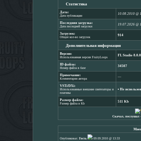
Статистика
Дата:
10.08.2010 @ 
Дата публикации
Последняя загрузка:
19.07.2026 @ 
Дата последней загрузки
Загрузок:
914
Общее кол-во загрузок
Дополнительная информация
Версия:
FL Studio 8.0.0
Использованная версия FruityLoops
ID файла:
34507
Номер файла в базе
Примечание:
―
Комментарии автора
VSTi/DXi:
▪ Не использо
Использованные внешние синтезаторы и
плагины
Размер файла:
511 Kb
Размер файла в Kb
Скачал, послушал 
Мнен
Опубликовал:
Гость
09.09.2010 @ 13:33