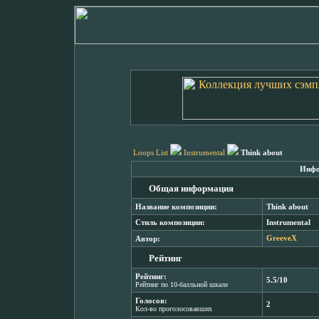
Loops List
Instrumental
Think about
Инфо
Общая информация
Название композиции:
Think about
Стиль композиции:
Instrumental
Автор:
GreeveX
Рейтинг
Рейтинг:
5.5/10
Рейтинг по 10-балльной шкале
Голосов:
2
Кол-во проголосовавших