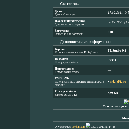
Статистика
Дата:
17.02.2011 @ 
Дата публикации
Последняя загрузка:
30.07.2026 @ 
Дата последней загрузки
Загрузок:
610
Общее кол-во загрузок
Дополнительная информация
Версия:
FL Studio 9.1
Использованная версия FruityLoops
ID файла:
35354
Номер файла в базе
Примечание:
―
Комментарии автора
VSTi/DXi:
▪
mda ePiano
Использованные внешние синтезаторы и
плагины
Размер файла:
329 Kb
Размер файла в Kb
Скачал, послушал 
Мнен
Опубликовал:
Xojiakbar
25.11.2011 @ 14:29