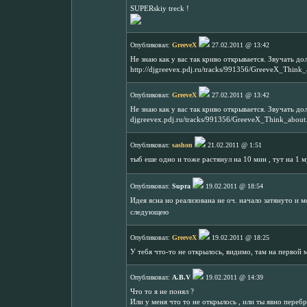
SUPERskiy treck !
Опубликовал:
GreeveX
27.02.2011 @ 13:42
Не знаю как у вас так криво открывается. Звучать дол
http://djgreevex.pdj.ru/tracks/991356/GreeveX_Think_
Опубликовал:
GreeveX
27.02.2011 @ 13:42
Не знаю как у вас так криво открывается. Звучать дол
djgreevex.pdj.ru/tracks/991356/GreeveX_Think_about
Опубликовал:
sashon
21.02.2011 @ 1:51
тыб еше одно и тоже растянул на 10 мин , тут на 1 
Опубликовал:
Supra
19.02.2011 @ 18:54
Идея ясна но реализована не оч. начало затянуто и м
следующею
Опубликовал:
GreeveX
19.02.2011 @ 18:25
У тебя что-то не открылось, видимо, там на первой м
Опубликовал:
A.B.V
19.02.2011 @ 14:39
Что то я не понял ?
Или у меня что то не открылось , или ты явно переб