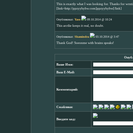
This is exactly what I was looking for. Thanks for wrnt
[link=http://ppzyybybw.com]ppzyybybw[/link]
Опубликовал:
Yaso
09.10.2014 @ 10:24
This arctlie keeps it real, no doubt.
Опубликовал:
Shamindra
03.10.2014 @ 3:47
Thank God! Soeonme with brains speaks!
Опубл
Ваше Имя:
Ваш E-Mail:
Комментарий:
Смайлики:
Введите код: