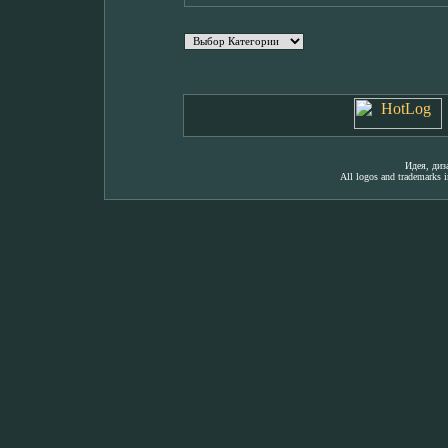
Идея, ди
All logos and trademarks in