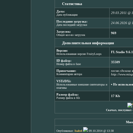
Статистика
Дата:
29.03.2011 @ 
Дата публикации
Последняя загрузка:
24.06.2026 @ 
Дата последней загрузки
Загрузок:
969
Общее кол-во загрузок
Дополнительная информация
Версия:
FL Studio 9.6.1
Использованная версия FruityLoops
ID файла:
35509
Номер файла в базе
Примечание:
песня сделана в
Комментарии автора
http://www.mixg
VSTi/DXi:
▪ Не использо
Использованные внешние синтезаторы и
плагины
Размер файла:
17 Kb
Размер файла в Kb
Скачал, послушал 
Мнен
Опубликовал:
Isabel
09.10.2014 @ 13:38