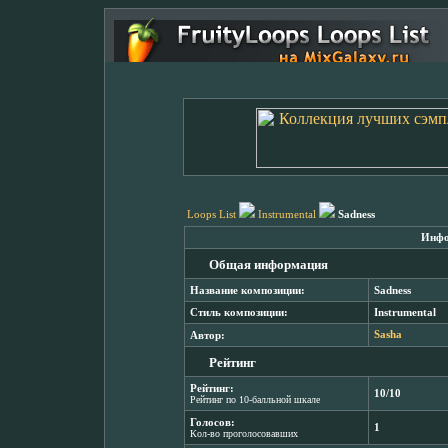
Loops List
Instrumental
Sadness
Инфо
Общая информация
Название композиции:
Sadness
Стиль композиции:
Instrumental
Автор:
Sasha
Рейтинг
Рейтинг:
10/10
Рейтинг по 10-балльной шкале
Голосов:
1
Кол-во проголосовавших