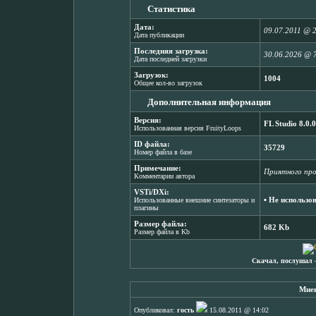
Статистика
Дата:
09.07.2011 @ 
Дата публикации
Последняя загрузка:
30.06.2026 @ 
Дата последней загрузки
Загрузок:
1004
Общее кол-во загрузок
Дополнительная информация
Версия:
FL Studio 8.0.0
Использованная версия FruityLoops
ID файла:
35729
Номер файла в базе
Примечание:
Приятного про
Комментарии автора
VSTi/DXi:
▪ Не использо
Использованные внешние синтезаторы и
плагины
Размер файла:
682 Kb
Размер файла в Kb
Скачал, послушал 
Мнен
Опубликовал:
гость
15.08.2011 @ 14:02