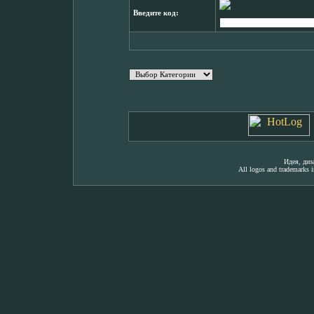
Введите код:
Идея, ди
All logos and trademarks in