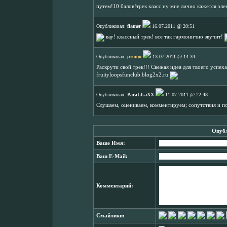
путем!10 балов!трек класс ну мне лично кажется эле
Опубликовал:
flamer
16.07.2011 @ 20:51
вау! классный трек! все так гармонично звучит!
Опубликовал:
promo
13.07.2011 @ 14:34
Раскрути свой трек!!! Свежая идея для твоего успеха
fruityloopsfunclub.blog2x2.ru
Опубликовал:
ParaLLaXX
11.07.2011 @ 22:48
Слушаем, оцениваем, комментируем; сопутствия и 
Опубл
Ваше Имя:
Ваш E-Mail:
Комментарий:
Смайлики: