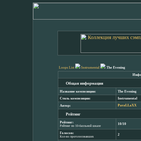
Loops List
Instrumental
The Evening
Инфо
Общая информация
Название композиции:
The Evening
Стиль композиции:
Instrumental
Автор:
ParaLLaXX
Рейтинг
Рейтинг:
10/10
Рейтинг по 10-балльной шкале
Голосов:
2
Кол-во проголосовавших