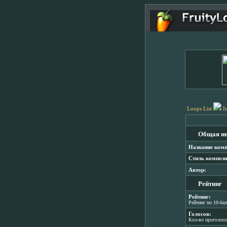
Loops List
I
Общая и
Название комп
Стиль компози
Автор:
Рейтинг
Рейтинг:
Рейтинг по 10-ба
Голосов:
Кол-во проголос