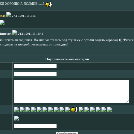
И ХОРОШО А ДОЛЬШЕ......?
слая
27.11.2011 @ 3:55
Introvert
24.11.2011 @ 13:41
о ничего-мелодичная. Но мне захотелось под эту тему с детьми водить хоровод ))) Фигасе 
е подвела та которой посвящаешь эти мелодии!
Опубликовать комментарий