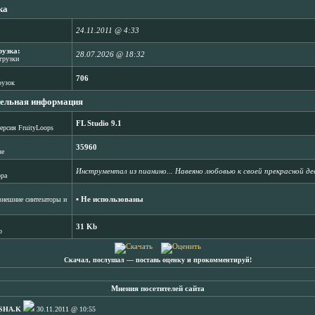
ка
24.11.2011 @ 4:33
рузка:
28.07.2026 @ 18:32
агрузки
706
рузок
ельная информация
FL Studio 9.1
ерсия FruityLoops
35960
зе
Инструментал из пианино... Навеяно любовью к своей прекрасной де
ора
▪ Не использованы
нешние синтезаторы и
31 Kb
b
Скачал, послушал ― поставь оценку и прокомментируй!
Мнения посетителей сайта
SHA.K
30.11.2011 @ 10:55