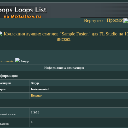
nstrumental
Амур
Информация о композиции
нформация
озиции:
Амур
ции:
Instrumental
Rescuer
7.5/10
лльной шкале
6
овавших