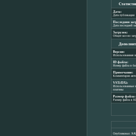
Статисти
Дата:
Дата публикации
Последняя заг
Дата последней з
Загрузок:
Общее кол-во заг
Дополнит
Версия:
Использованная в
ID файла:
Номер файла в ба
Примечание:
Комментарии авт
VSTi/DXi:
Использованные в
плагины
Размер файла:
Размер файла в K
Опубликовал:
SA