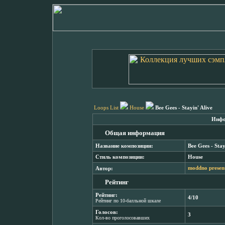
Loops List
House
Bee Gees - Stayin' Alive
Инфо
Общая информация
Название композиции:
Bee Gees - Stay
Стиль композиции:
House
Автор:
moddno presen
Рейтинг
Рейтинг:
4/10
Рейтинг по 10-балльной шкале
Голосов:
3
Кол-во проголосовавших