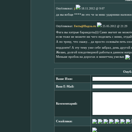
Опубликовал:
j
18.11.2012 @ 9:07
да вы вобще ****ли это че за микс ударники наложи
Опубликовал:
Гость@Падла.ru
25.05.2012 @ 21:29
Фига вы хитрые барандоты))) Сами значит не можете
если тоже не можете ни чего поделать с ними, отда
А по треку, что скажу... да просто соловьём петь ох
пордонте! А эту тему уже себе забрал, день другой 
Желаю, долгой плодотворной работы в данном напра
Меньше пробок на дорогах и минетчиц умелых
Опубл
Ваше Имя:
Ваш E-Mail:
Комментарий:
Смайлики: