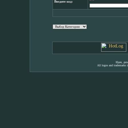
Введите код:
Идея, ди
All logos and trademarks in