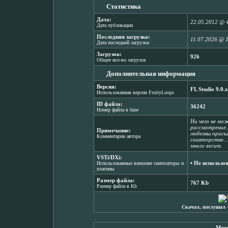
Статистика
Дата:
22.05.2012 @ 
Дата публикации
Последняя загрузка:
11.07.2026 @ 
Дата последней загрузки
Загрузок:
926
Общее кол-во загрузок
Дополнительная информация
Версия:
FL Studio 9.0.x
Использованная версия FruityLoops
ID файла:
36242
Номер файла в базе
Ни чего не мо
рассмотрение.
Примечание:
любезны присы
Комментарии автора
соавторстве...h
много весит.
VSTi/DXi:
▪ Не использо
Использованные внешние синтезаторы и
плагины
Размер файла:
767 Kb
Размер файла в Kb
Скачал, послушал 
Мнен