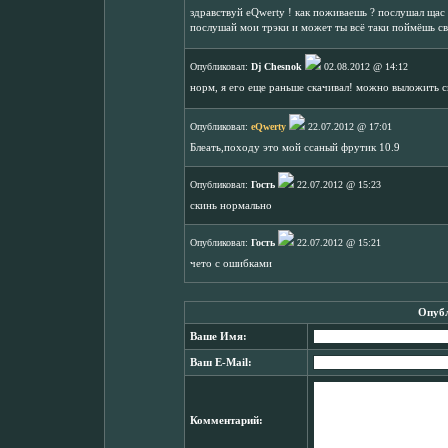
здравствуй eQwerty ! как поживаешь ? послушал щас т
послушай мои трэки и может ты всё таки поймёшь св
Опубликовал:
Dj Chesnok
02.08.2012 @ 14:12
норм, я его еще раньше скачивал! можно выложить с
Опубликовал:
eQwerty
22.07.2012 @ 17:01
Блеать,походу это мой ссаный фрутик 10.9
Опубликовал:
Гость
22.07.2012 @ 15:23
скинь нормально
Опубликовал:
Гость
22.07.2012 @ 15:21
чето с ошибками
Опубл
Ваше Имя:
Ваш E-Mail:
Комментарий: