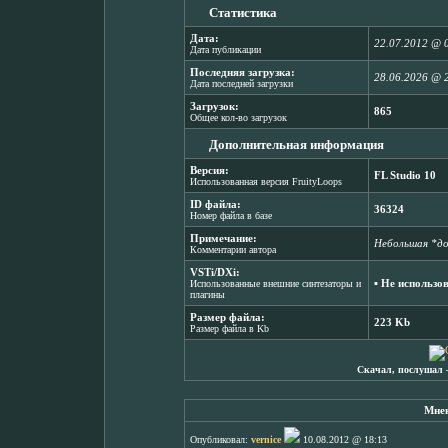
Статистика
Дата:
22.07.2012 @ 
Дата публикации
Последняя загрузка:
28.06.2026 @ 
Дата последней загрузки
Загрузок:
865
Общее кол-во загрузок
Дополнительная информация
Версия:
FL Studio 10
Использованная версия FruityLoops
ID файла:
36324
Номер файла в базе
Примечание:
Небольшая *д
Комментарии автора
VSTi/DXi:
▪ Не использо
Использованные внешние синтезаторы и
плагины
Размер файла:
223 Kb
Размер файла в Kb
Скачал, послушал 
Мнен
Опубликовал:
vernice
10.08.2012 @ 18:13