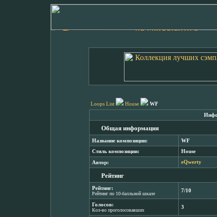
Loops List
House
WF
Инфо
Общая информация
Название композиции:
WF
Стиль композиции:
House
Автор:
eQwerty
Рейтинг
Рейтинг:
7/10
Рейтинг по 10-балльной шкале
Голосов:
3
Кол-во проголосовавших