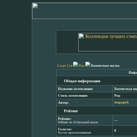
Loops List
Pop
Баптисткая шутка
Инфо
Общая информация
Название композиции:
Баптисткая ш
Стиль композиции:
Pop
Автор:
magogick
Рейтинг
Рейтинг:
―
Рейтинг по 10-балльной шкале
Голосов:
0
Кол-во проголосовавших