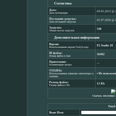
Статистика
Дата:
04.05.2013 @ 
Дата публикации
Последняя загрузка:
02.07.2026 @ 
Дата последней загрузки
Загрузок:
546
Общее кол-во загрузок
Дополнительная информация
Версия:
FL Studio 10
Использованная версия FruityLoops
ID файла:
36492
Номер файла в базе
Примечание:
―
Комментарии автора
VSTi/DXi:
▪ Не использо
Использованные внешние синтезаторы и
плагины
Размер файла:
12 Kb
Размер файла в Kb
Скачал, послушал 
Опубл
Ваше Имя: